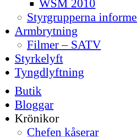
WSM 2010
Styrgrupperna informe
Armbrytning
Filmer – SATV
Styrkelyft
Tyngdlyftning
Butik
Bloggar
Krönikor
Chefen kåserar