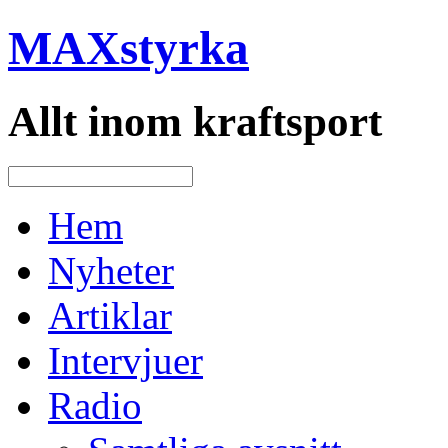
MAXstyrka
Allt inom kraftsport
Hem
Nyheter
Artiklar
Intervjuer
Radio