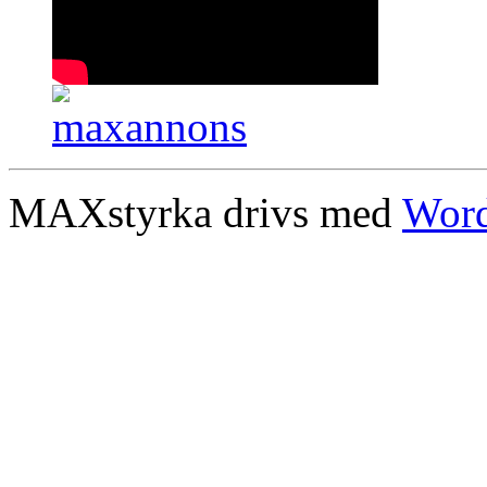
MAXstyrka drivs med
Word