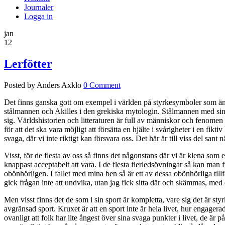
Journaler
Logga in
jan
12
Lerfötter
Posted by Anders Axklo
0 Comment
Det finns ganska gott om exempel i världen på styrkesymboler som änd
stålmannen och Akilles i den grekiska mytologin. Stålmannen med sin kr
sig. Världshistorien och litteraturen är full av människor och fenomen 
för att det ska vara möjligt att försätta en hjälte i svårigheter i en fi
svaga, där vi inte riktigt kan försvara oss. Det här är till viss del sant
Visst, för de flesta av oss så finns det någonstans där vi är klena som e
knappast acceptabelt att vara. I de flesta flerledsövningar så kan man f
obönhörligen. I fallet med mina ben så är ett av dessa obönhörliga til
gick frågan inte att undvika, utan jag fick sitta där och skämmas, med
Men visst finns det de som i sin sport är kompletta, vare sig det är sty
avgränsad sport. Kruxet är att en sport inte är hela livet, hur engagera
ovanligt att folk har lite ångest över sina svaga punkter i livet, de ä