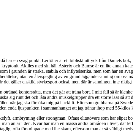
å har en svag punkt. Lerfötter är ett bibliskt uttryck från Daniels bo
yptonit, Akilles med sin häl. Asterix och Bamse är en lite annan kategor
som i grunden är starka, stabila och inflytelserika, men som har en svag 
ktiv berättelse, utan en återspegling av en grundläggande sanning om oss m
 när det gäller enskild styrkesport också, men där är sanningen inte riktigt
n otränad kontorsråtta, men det går att träna bort. I mitt fall så är klenh
uska sig runt det och låta andra muskelgrupper dra ett större lass så att 
lfällen när jag ska försöka mig på hacklift. Eftersom grabbarna på Swede
 den enda ljuspunkten i sammanhanget att jag tränar ihop med 55-kilos kv
rkelyft, armbrytning eller strongman. Oftast elitutövare som har slipat bo
d man än är i den. Kvar har man en massa andra områden i livet, där lerföt
r påtagligt ofta förknippade med lite skam, eftersom man är så väldigt m