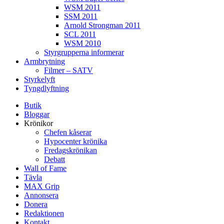
WSM 2011
SSM 2011
Arnold Strongman 2011
SCL 2011
WSM 2010
Styrgrupperna informerar
Armbrytning
Filmer – SATV
Styrkelyft
Tyngdlyftning
Butik
Bloggar
Krönikor
Chefen kåserar
Hypocenter krönika
Fredagskrönikan
Debatt
Wall of Fame
Tävla
MAX Grip
Annonsera
Donera
Redaktionen
Kontakt