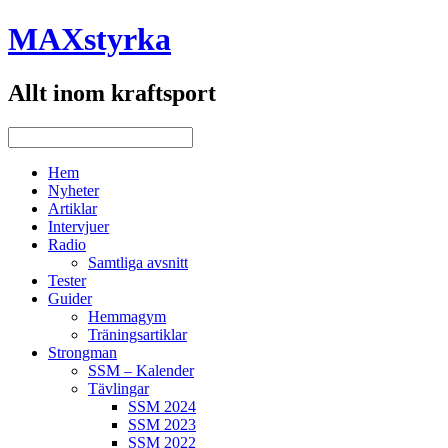
MAXstyrka
Allt inom kraftsport
Hem
Nyheter
Artiklar
Intervjuer
Radio
Samtliga avsnitt
Tester
Guider
Hemmagym
Träningsartiklar
Strongman
SSM – Kalender
Tävlingar
SSM 2024
SSM 2023
SSM 2022