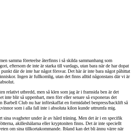
k, men samma företeelse återfinns i så skilda sammanhang som
i, eftersom de inte är starka till vardags, utan bara när de har dopat
punkt där de inte har något försvar. Det här är inte bara något påhittat
änniskor. Ingen är fullkomlig, utan det finns alltid någonstans där vi är
 absolut.
eten relativt utbredd, men så klen som jag är i framsida ben är det
det inte blir så uppenbart, men förr eller senare så exponeras det
n Barbell Club nu har införskaffat en formidabel benpress/hacklift så
innor som i alla fall inte i absoluta kilon kunde uttrumfa mig.
rt sina svagheter under år av hård träning. Men det är i en specifik
terna, akilleshälarna eller kryptoniten finns. Det är inte speciellt
edveten om sina tillkortakommande. Ibland kan det bli ännu värre när