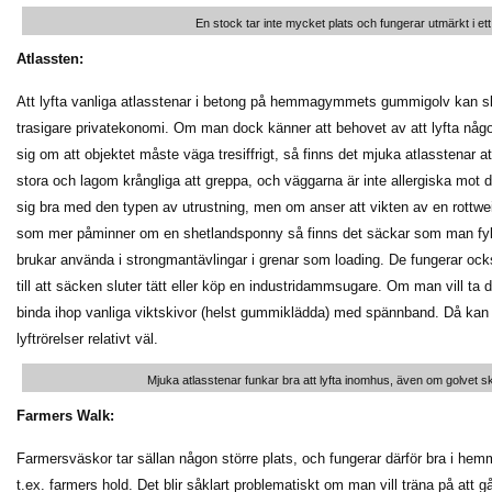
En stock tar inte mycket plats och fungerar utmärkt i 
Atlassten:
Att lyfta vanliga atlasstenar i betong på hemmagymmets gummigolv kan s
trasigare privatekonomi. Om man dock känner att behovet av att lyfta något
sig om att objektet måste väga tresiffrigt, så finns det mjuka atlasstenar 
stora och lagom krångliga att greppa, och väggarna är inte allergiska mo
sig bra med den typen av utrustning, men om anser att vikten av en rottweil
som mer påminner om en shetlandsponny så finns det säckar som man fy
brukar använda i strongmantävlingar i grenar som loading. De fungerar oc
till att säcken sluter tätt eller köp en industridammsugare. Om man vill ta 
binda ihop vanliga viktskivor (helst gummiklädda) med spännband. Då kan
lyftrörelser relativt väl.
Mjuka atlasstenar funkar bra att lyfta inomhus, även om golvet skul
Farmers Walk:
Farmersväskor tar sällan någon större plats, och fungerar därför bra i h
t.ex. farmers hold. Det blir såklart problematiskt om man vill träna på att