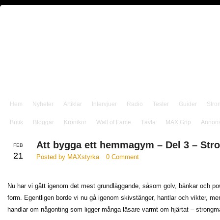
Hem
Nyheter
Artiklar
Intervjuer
Radio
Tester
Guider
Stro
Butik
Bloggar
Krönikor
Wall of Fame
Tävla
MAX Grip
Annon
Att bygga ett hemmagym – Del 3 – Str
FEB
21
Posted by MAXstyrka
0 Comment
Nu har vi gått igenom det mest grundläggande, såsom golv, bänkar och po
form. Egentligen borde vi nu gå igenom skivstänger, hantlar och vikter, men
handlar om någonting som ligger många läsare varmt om hjärtat – strongm