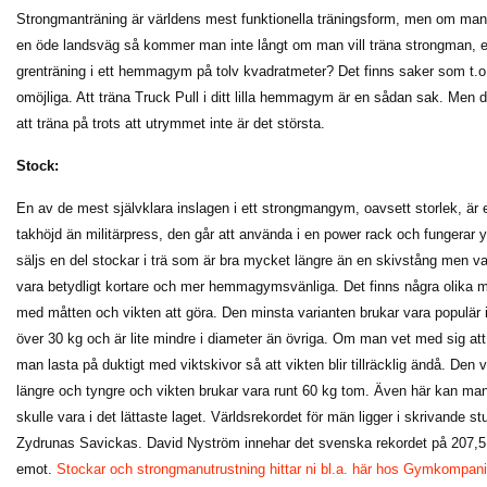
Strongmanträning är världens mest funktionella träningsform, men om man i
en öde landsväg så kommer man inte långt om man vill träna strongman, ell
grenträning i ett hemmagym på tolv kvadratmeter? Det finns saker som t
omöjliga. Att träna Truck Pull i ditt lilla hemmagym är en sådan sak. Men d
att träna på trots att utrymmet inte är det största.
Stock:
En av de mest självklara inslagen i ett strongmangym, oavsett storlek, är
takhöjd än militärpress, den går att använda i en power rack och fungerar
säljs en del stockar i trä som är bra mycket längre än en skivstång men va
vara betydligt kortare och mer hemmagymsvänliga. Det finns några olika m
med måtten och vikten att göra. Den minsta varianten brukar vara populär 
över 30 kg och är lite mindre i diameter än övriga. Om man vet med sig at
man lasta på duktigt med viktskivor så att vikten blir tillräcklig ändå. Den
längre och tyngre och vikten brukar vara runt 60 kg tom. Även här kan man
skulle vara i det lättaste laget. Världsrekordet för män ligger i skrivande 
Zydrunas Savickas. David Nyström innehar det svenska rekordet på 207,5 k
emot.
Stockar och strongmanutrustning hittar ni bl.a. här hos Gymkompani