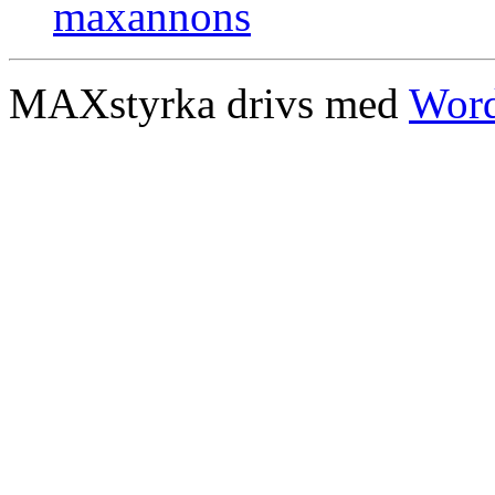
MAXstyrka drivs med
Word