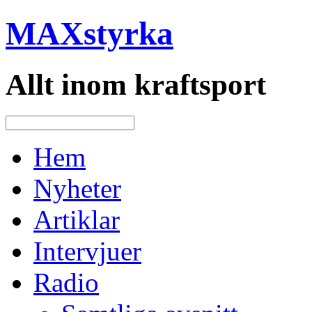
MAXstyrka
Allt inom kraftsport
Hem
Nyheter
Artiklar
Intervjuer
Radio