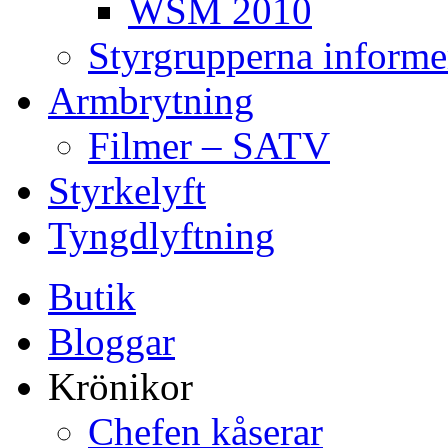
WSM 2010
Styrgrupperna informe
Armbrytning
Filmer – SATV
Styrkelyft
Tyngdlyftning
Butik
Bloggar
Krönikor
Chefen kåserar