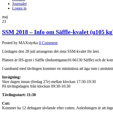
Journaler
Logga in
maj
23
SSM 2018 – Info om Säffle-kvalet (u105 kg
Posted by MAXstyrka
0 Comment
Lördagen den 28 juli arrangeras det sista SSM-kvalet för året.
Platsen är HS-gym i Säffle (Industrigatan16 66130 Säffle) och de k
I samband med tävlingen kommer en minimässa att äga rum i anslutning 
Invägning:
Sker dagen innan (fredag 27e) mellan klockan 17:30-19:30
På tävlingsdagen från klockan 09:30-10:30
Tävlingsstart: 11:30
Cut:
Kommer ha 12 deltagare tävlande efter cutten. Anledningen är att ingen 