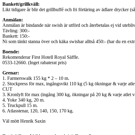
Bankett/grillkväll:
Likt tidigare år blir det grillbuffé och fri förtäring av ädlare drycker (
Anmälan:
Anmälan är bindande när swish är utförd och återbetalas ej vid utebli
Tävling: 300:-
Bankett: 150:-
Ni som tänkt stanna över och käka swishar alltså 450:- (har du en extr
Boende:
Rekomenderar First Hotell Royal Säffle.
0533-12660. (Inget rabaterat pris)
Grenar:
1. Farmerswalk 155 kg * 2 – 10 m.
2. Stockpress för max, ingångsvikt 110 kg (5 kg ökningar & varje atlet 
CUT
3. Kronlyft för max (ingång 300 kg, ökningar på 20 kg & varje atlet vä
4. Yoke 340 kg, 20 m.
5. Truckpull 15 m.
6. Atlasstenar, 120, 140, 150, 170 kg.
Väl mött Henrik Saxin