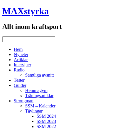
MAXstyrka
Allt inom kraftsport
Hem
Nyheter
Artiklar
Intervjuer
Radio
Samtliga avsnitt
Tester
Guider
Hemmagym
Träningsartiklar
Strongman
SSM – Kalender
Tävlingar
SSM 2024
SSM 2023
SSM 2022