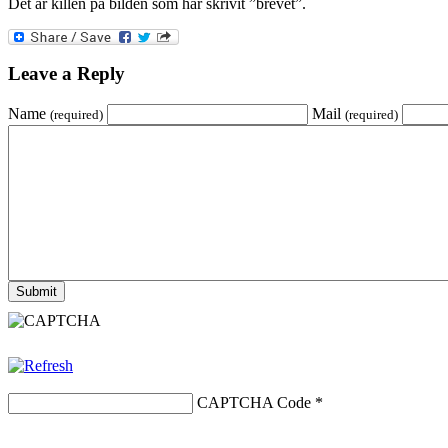
Det är killen på bilden som har skrivit ”brevet”.
Leave a Reply
Name
Mail
(required)
(required)
CAPTCHA Code
*