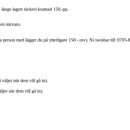
så länge lagret räcker) kostnad 150:-pp.
ven närvaro.
a person med lägger du på ytterligare 150:- osv). Ni swishar till: 0705-
väljer när dem vill gå in).
ljer när dem vill gå in).