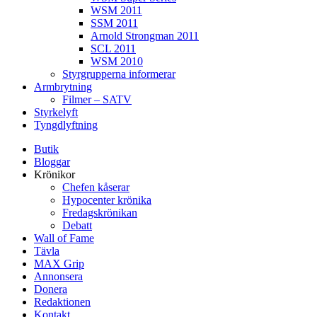
WSM 2011
SSM 2011
Arnold Strongman 2011
SCL 2011
WSM 2010
Styrgrupperna informerar
Armbrytning
Filmer – SATV
Styrkelyft
Tyngdlyftning
Butik
Bloggar
Krönikor
Chefen kåserar
Hypocenter krönika
Fredagskrönikan
Debatt
Wall of Fame
Tävla
MAX Grip
Annonsera
Donera
Redaktionen
Kontakt