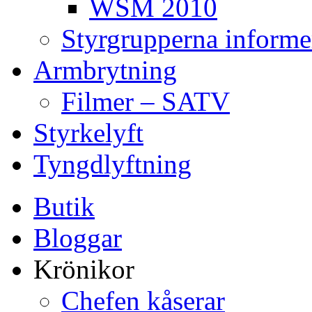
WSM 2010
Styrgrupperna informe
Armbrytning
Filmer – SATV
Styrkelyft
Tyngdlyftning
Butik
Bloggar
Krönikor
Chefen kåserar