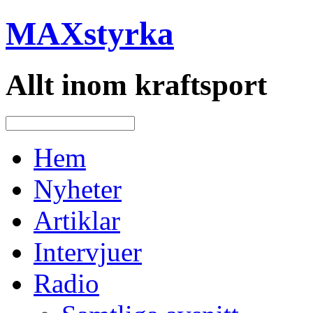
MAXstyrka
Allt inom kraftsport
Hem
Nyheter
Artiklar
Intervjuer
Radio