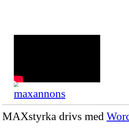
MAXstyrka drivs med
Word