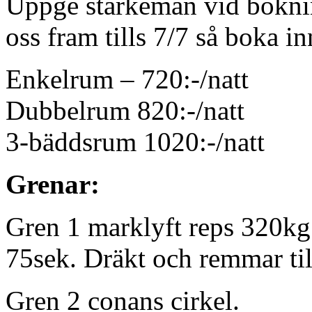
Uppge starkeman vid bokni
oss fram tills 7/7 så boka in
Enkelrum – 720:-/natt
Dubbelrum 820:-/natt
3-bäddsrum 1020:-/natt
Grenar:
Gren 1 marklyft reps 320kg
75sek. Dräkt och remmar till
Gren 2 conans cirkel.