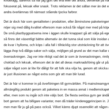
kinderägg, däremot så har jag gjort det ena eller det andra, beroende på v
fokuserat på, leksak eller snask. Trots reklamen är det sällan mer än det 
andra överlämnas till närmast stående tjocka farbror.
Det är dock här som genialiteten i produkten, eller åtminstone paketerin
nöjer sig med dålig kvalitet eftersom man också får något mer med på köpe
De små plastbyggsatserna inne i äggen skulle knappast gå att sälja på eg
så finns det väsentligt bättre alternativ än det tunna skal som klär insidan 
de kvar i hyllorna, och köps i alla fall i tillräcklig stor utsträckning för att 
lägga ihop två dåliga saker och sälja, möjligen på grund av det man kallar
överraskningen. Jag ver inte riktigt vad det är som är överraskningen, riml
choklad och leksak, eftersom det är det all deras marknadsföring går ut p
säljer något som är lite för dåligt för att folk ska vilja ha, genom att skick
är just illusionen av något extra som gör att man blir lurad.
Det är här vi kommer in på överföringen till gymvärlden. På mainstreamgym 
allmängiltig produkt genom att paketera in en massa annat i medlemskape
efter, men som nu ingår och inte väljs bort. De flesta seriösa gym ger ändå
bort genom att ha billigare varianter, men då träder kindereggprincipen in. Ja,
men man får ju gå på pass också. Vilket känns djupt osannolikt att någon 