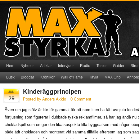
Hem
Nyheter
Artiklar
Intervjuer
Radio
Tester
Guider
Stro
Butik
Bloggar
Krönikor
Wall of Fame
Tävla
MAX Grip
Annon
Kinderäggprincipen
JUN
29
Posted by Anders Axklo
0 Comment
Även om jag själv är lite för gammal för att som liten ha fått avnjuta kin
förtjusning som figurerar i dubbade tyska reklamfilmer, så har jag ändå n
chokladspill som omger den lika suspekta lilla byggsatsen med någon obegri
både ätit chokladen och monterat vid samma tillfälle eftersom jag som sagt