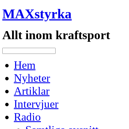
MAXstyrka
Allt inom kraftsport
Hem
Nyheter
Artiklar
Intervjuer
Radio