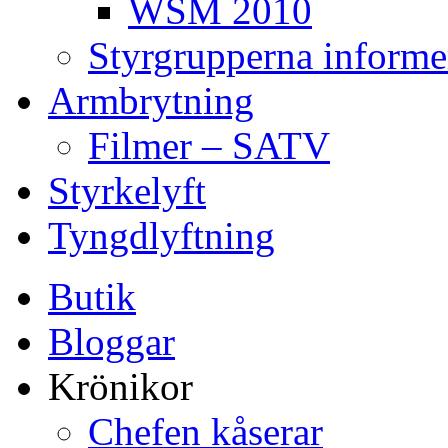
WSM 2010
Styrgrupperna informe
Armbrytning
Filmer – SATV
Styrkelyft
Tyngdlyftning
Butik
Bloggar
Krönikor
Chefen kåserar