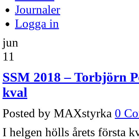
Journaler
Logga in
jun
11
SSM 2018 – Torbjörn Pe
kval
Posted by MAXstyrka
0 C
I helgen hölls årets första k