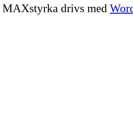
MAXstyrka drivs med
Word