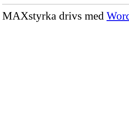
MAXstyrka drivs med
Word