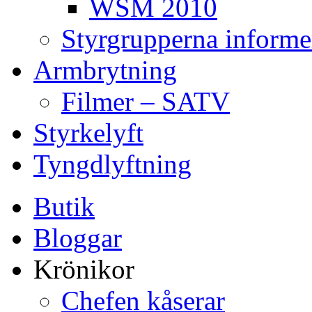
WSM 2010
Styrgrupperna informe
Armbrytning
Filmer – SATV
Styrkelyft
Tyngdlyftning
Butik
Bloggar
Krönikor
Chefen kåserar