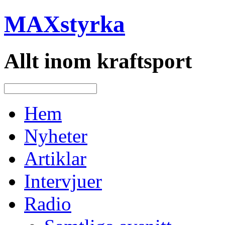
MAXstyrka
Allt inom kraftsport
Hem
Nyheter
Artiklar
Intervjuer
Radio