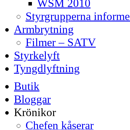
WSM 2010
Styrgrupperna informe
Armbrytning
Filmer – SATV
Styrkelyft
Tyngdlyftning
Butik
Bloggar
Krönikor
Chefen kåserar