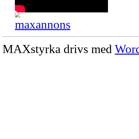
MAXstyrka drivs med
Word