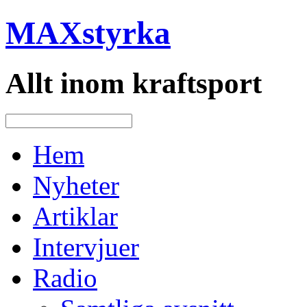
MAXstyrka
Allt inom kraftsport
Hem
Nyheter
Artiklar
Intervjuer
Radio