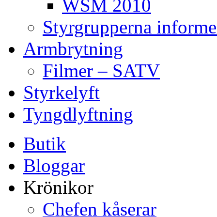
WSM 2010
Styrgrupperna informe
Armbrytning
Filmer – SATV
Styrkelyft
Tyngdlyftning
Butik
Bloggar
Krönikor
Chefen kåserar