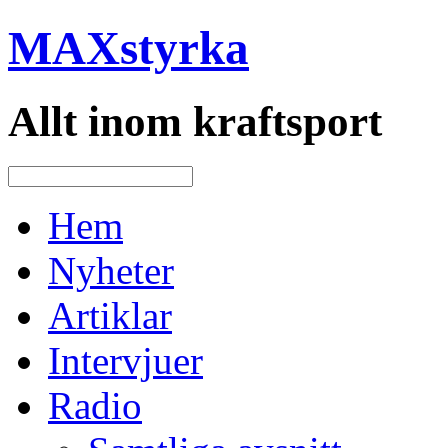
MAXstyrka
Allt inom kraftsport
Hem
Nyheter
Artiklar
Intervjuer
Radio