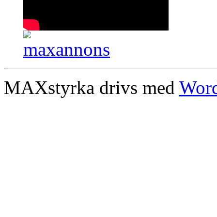
MAXstyrka drivs med
Word