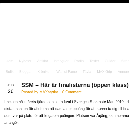
Hem
Nyheter
Artiklar
Intervjuer
Radio
Tester
Guider
Stro
Butik
Bloggar
Krönikor
Wall of Fame
Tävla
MAX Grip
Annon
SSM – Här är finalisterna (öppen klass)
AUG
26
Posted by MAXstyrka
0 Comment
I helgen hölls årets fjärde och sista kval i Sveriges Starkaste Man 2019 i 
sista chansen för atleterna att samla seriepoäng för att kunna ta sig till 
som var på plats för att kriga om poängen. Platsen var Årjäng, och he
arrangör.