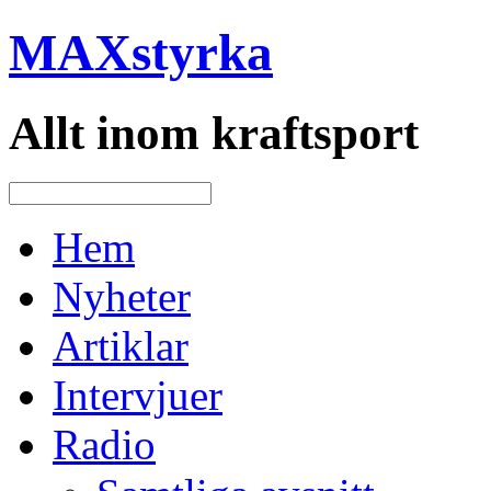
MAXstyrka
Allt inom kraftsport
Hem
Nyheter
Artiklar
Intervjuer
Radio