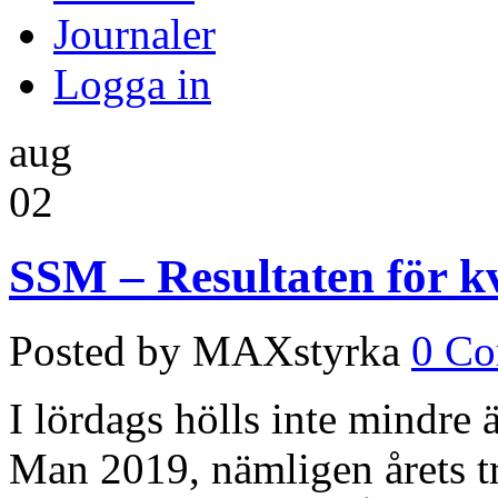
Journaler
Logga in
aug
02
SSM – Resultaten för kv
Posted by MAXstyrka
0 C
I lördags hölls inte mindre ä
Man 2019, nämligen årets t