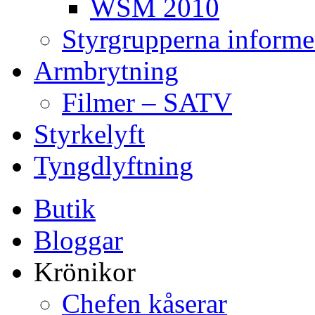
WSM 2010
Styrgrupperna informe
Armbrytning
Filmer – SATV
Styrkelyft
Tyngdlyftning
Butik
Bloggar
Krönikor
Chefen kåserar