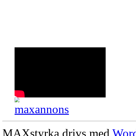
MAXstyrka drivs med
Word