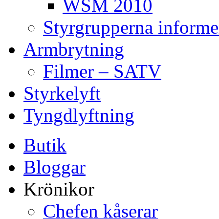
WSM 2010
Styrgrupperna informe
Armbrytning
Filmer – SATV
Styrkelyft
Tyngdlyftning
Butik
Bloggar
Krönikor
Chefen kåserar