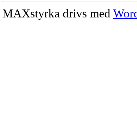
MAXstyrka drivs med
Word