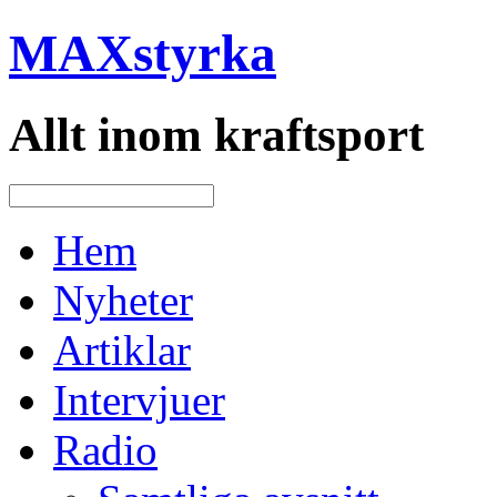
MAXstyrka
Allt inom kraftsport
Hem
Nyheter
Artiklar
Intervjuer
Radio