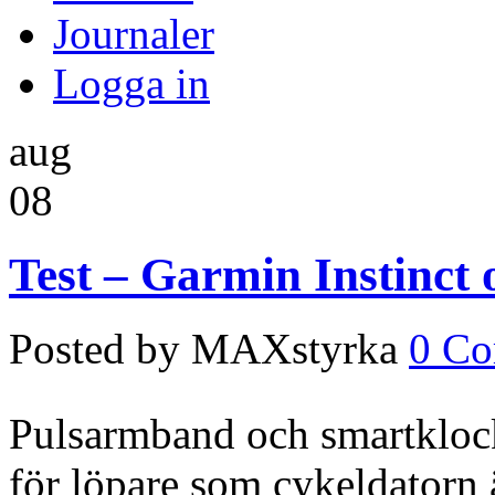
Journaler
Logga in
aug
08
Test – Garmin Instinct
Posted by MAXstyrka
0 C
Pulsarmband och smartklocko
för löpare som cykeldatorn 