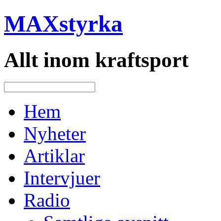
MAXstyrka
Allt inom kraftsport
Hem
Nyheter
Artiklar
Intervjuer
Radio