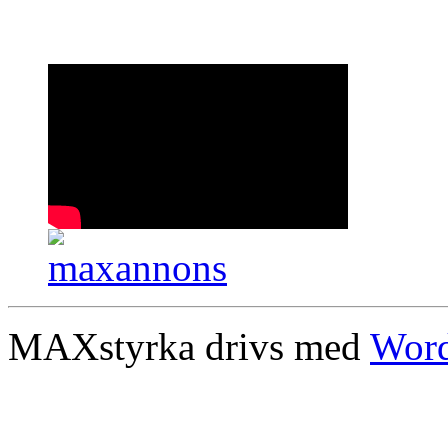
MAXstyrka drivs med
Word