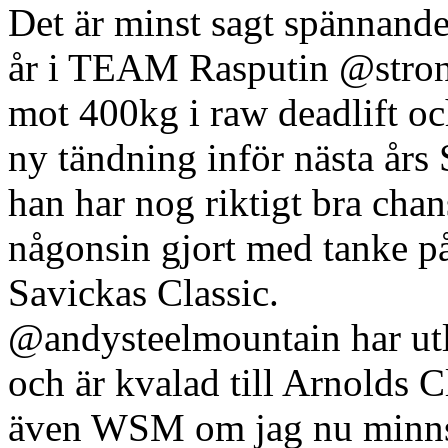
Det är minst sagt spännand
år i TEAM Rasputin @strong
mot 400kg i raw deadlift oc
ny tändning inför nästa års
han har nog riktigt bra chans
någonsin gjort med tanke på 
Savickas Classic.
@andysteelmountain har utlo
och är kvalad till Arnolds
även WSM om jag nu minns r