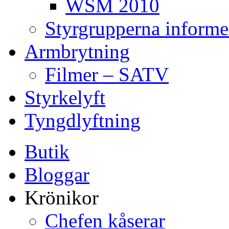
WSM 2010
Styrgrupperna informe
Armbrytning
Filmer – SATV
Styrkelyft
Tyngdlyftning
Butik
Bloggar
Krönikor
Chefen kåserar