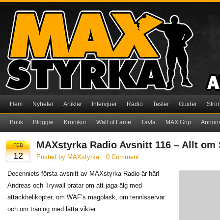
Hem
Nyheter
Artiklar
Intervjuer
Radio
Tester
Guider
Stro
Butik
Bloggar
Krönikor
Wall of Fame
Tävla
MAX Grip
Annon
MAXstyrka Radio Avsnitt 116 – Allt om
FEB
12
Posted by MAXstyrka
0 Comment
Decenniets första avsnitt av MAXstyrka Radio är här!
Andreas och Trywall pratar om att jaga älg med
attackhelikopter, om WAF’s magplask, om tennisservar
och om träning med lätta vikter.