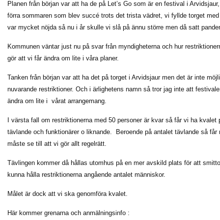
Planen från början var att ha de på Let’s Go som är en festival i Arvidsjaur
förra sommaren som blev succé trots det trista vädret, vi fyllde torget me
var mycket nöjda så nu i år skulle vi slå på ännu större men då satt pandemi
Kommunen väntar just nu på svar från myndigheterna och hur restriktione
gör att vi får ändra om lite i våra planer.
Tanken från början var att ha det på torget i Arvidsjaur men det är inte möj
nuvarande restriktioner. Och i ärlighetens namn så tror jag inte att festivale
ändra om lite i vårat arrangemang.
I värsta fall om restriktionerna med 50 personer är kvar så får vi ha kvalet 
tävlande och funktionärer o liknande. Beroende på antalet tävlande så får r
måste se till att vi gör allt regelrätt.
Tävlingen kommer då hållas utomhus på en mer avskild plats för att smitto
kunna hålla restriktionerna angående antalet människor.
Målet är dock att vi ska genomföra kvalet.
Här kommer grenarna och anmälningsinfo :