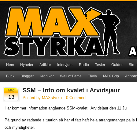
Hem
Nyheter
Artiklar
Intervjuer
Radio
Tester
Guider
Stro
Butik
Bloggar
Krönikor
Wall of Fame
Tävla
MAX Grip
Annon
SSM – Info om kvalet i Arvidsjaur
MAJ
13
Posted by MAXstyrka
0 Comment
Här kommer information angående SSM-kvalet i Arvidsjaur den 11 Juli.
På grund av rådande situation så har vi fått haft hela arrangemanget på i
och myndigheter.