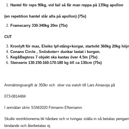
Hantel för reps 90kg, vid fail så får man reppa på 135kg apollon
(en repetition hantel slår alla på apollon) (75s)
Framecarry 330-340kg 20m (75s)
CUT
Kronlyft för max, Eleiko Ipf-stång+korgar, startvikt 360kg 20kg höjni
Conans Circle , Snöskoter+ dunkar lastat i korgen.
Keg&Bagtoss 7 objekt ska kastas över 4.5m (75s)
Stenserie 130-150-160-170-180 kg till ca 130cm (75s)
Anmälningsavgift är 350kr och sker via swish till Lars Ainasoja på
073-0814484
I anmälan skriv SSM2020 Förnamn Efternamn.
Skulle restriktionerna bli hårdare och vi tvingas ställa in så betalas pengarn
bindande och återbetalas ej.