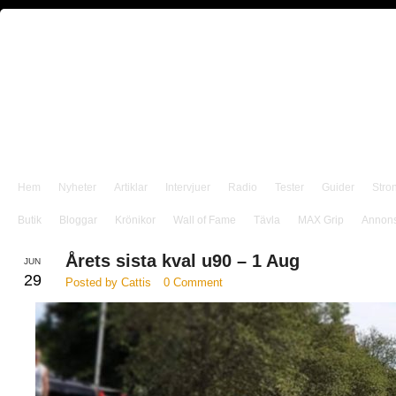
Hem
Nyheter
Artiklar
Intervjuer
Radio
Tester
Guider
Stro
Butik
Bloggar
Krönikor
Wall of Fame
Tävla
MAX Grip
Annon
Årets sista kval u90 – 1 Aug
JUN
29
Posted by Cattis
0 Comment