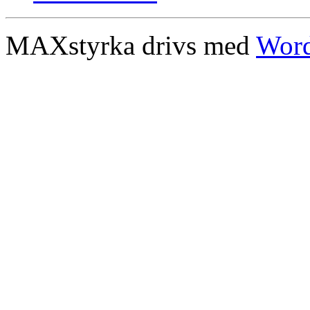
MAXstyrka drivs med
Word