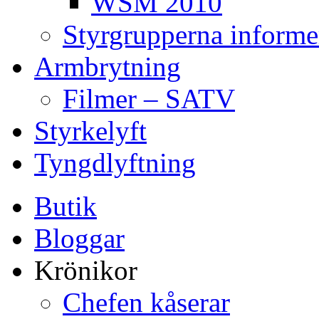
WSM 2010
Styrgrupperna informe
Armbrytning
Filmer – SATV
Styrkelyft
Tyngdlyftning
Butik
Bloggar
Krönikor
Chefen kåserar