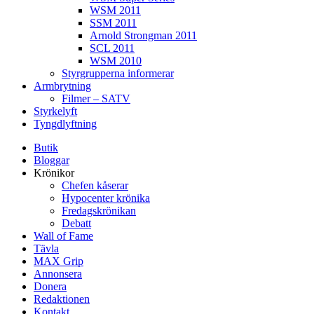
WSM 2011
SSM 2011
Arnold Strongman 2011
SCL 2011
WSM 2010
Styrgrupperna informerar
Armbrytning
Filmer – SATV
Styrkelyft
Tyngdlyftning
Butik
Bloggar
Krönikor
Chefen kåserar
Hypocenter krönika
Fredagskrönikan
Debatt
Wall of Fame
Tävla
MAX Grip
Annonsera
Donera
Redaktionen
Kontakt