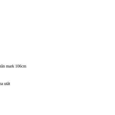
 från mark 106cm
na utåt