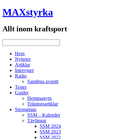
MAXstyrka
Allt inom kraftsport
Hem
Nyheter
Artiklar
Intervjuer
Radio
Samtliga avsnitt
Tester
Guider
Hemmagym
Träningsartiklar
Strongman
SSM – Kalender
Tävlingar
SSM 2024
SSM 2023
SSM 2022