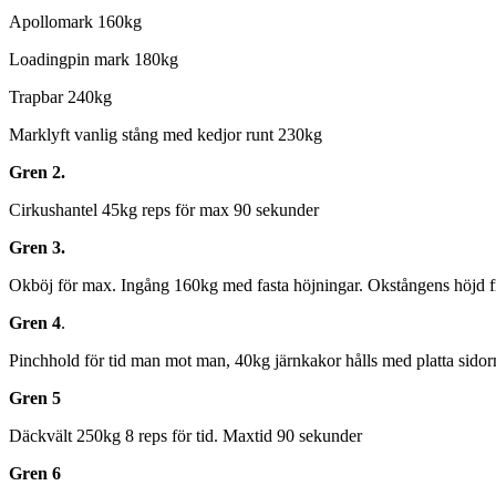
Apollomark 160kg
Loadingpin mark 180kg
Trapbar 240kg
Marklyft vanlig stång med kedjor runt 230kg
Gren 2.
Cirkushantel 45kg reps för max 90 sekunder
Gren 3.
Okböj för max. Ingång 160kg med fasta höjningar. Okstångens höjd
Gren 4
.
Pinchhold för tid man mot man, 40kg järnkakor hålls med platta sidor
Gren 5
Däckvält 250kg 8 reps för tid. Maxtid 90 sekunder
Gren 6