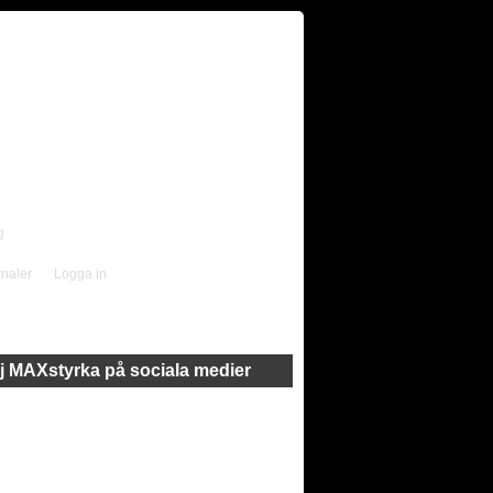
g
rnaler
Logga in
j MAXstyrka på sociala medier