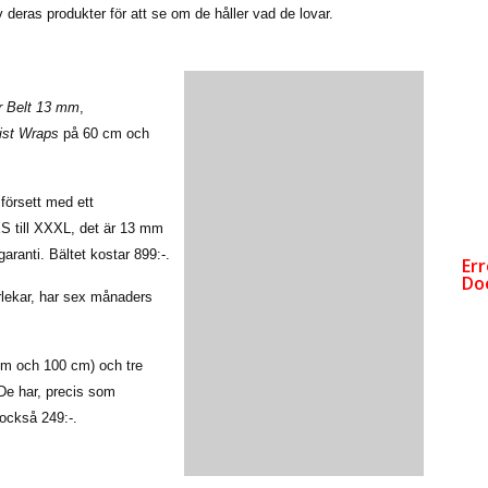
deras produkter för att se om de håller vad de lovar.
r Belt 13 mm
,
ist Wraps
på 60 cm och
 försett med ett
XS till XXXL, det är 13 mm
ranti. Bältet kostar 899:-.
orlekar, har sex månaders
cm och 100 cm) och tre
. De har, precis som
också 249:-.