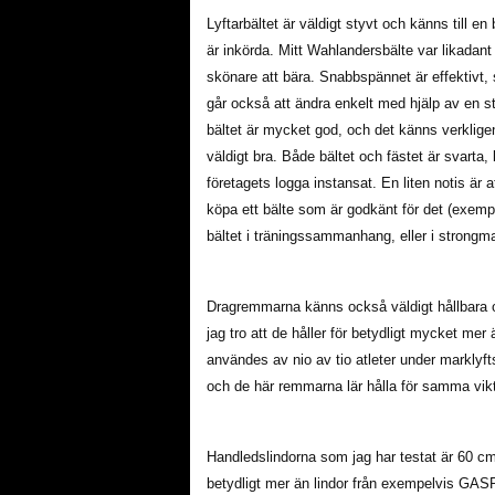
Lyftarbältet är väldigt styvt och känns till 
är inkörda. Mitt Wahlandersbälte var likadant 
skönare att bära. Snabbspännet är effektivt, 
går också att ändra enkelt med hjälp av en st
bältet är mycket god, och det känns verklige
väldigt bra. Både bältet och fästet är svarta,
företagets logga instansat. En liten notis är at
köpa ett bälte som är godkänt för det (exemp
bältet i träningssammanhang, eller i strongmant
Dragremmarna känns också väldigt hållbara oc
jag tro att de håller för betydligt mycket m
användes av nio av tio atleter under marklyf
och de här remmarna lär hålla för samma vikte
Handledslindorna som jag har testat är 60 cm
betydligt mer än lindor från exempelvis GASP.