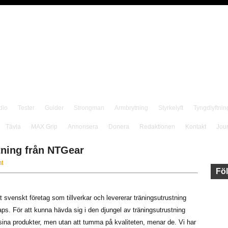
dio
Tester
Guider
Strongman
Armbrytning
Styrkelyft
Tyngdlyftnin
Tävla
MAX Grip
Annonsera
Donera
Redaktionen
Kontakt
Jou
tning från NTGear
t
Föl
t svenskt företag som tillverkar och levererar träningsutrustning
ps. För att kunna hävda sig i den djungel av träningsutrustning
å sina produkter, men utan att tumma på kvaliteten, menar de. Vi har