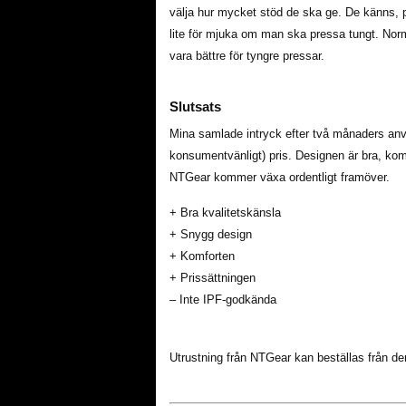
välja hur mycket stöd de ska ge. De känns, 
lite för mjuka om man ska pressa tungt. Norm
vara bättre för tyngre pressar.
Slutsats
Mina samlade intryck efter två månaders användn
konsumentvänligt) pris. Designen är bra, kom
NTGear kommer växa ordentligt framöver.
+ Bra kvalitetskänsla
+ Snygg design
+ Komforten
+ Prissättningen
– Inte IPF-godkända
Utrustning från NTGear kan beställas från d