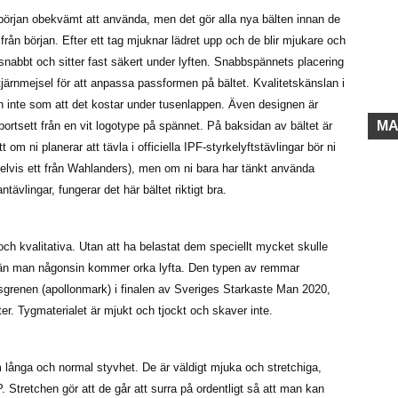
en början obekvämt att använda, men det gör alla nya bälten innan de
från början. Efter ett tag mjuknar lädret upp och de blir mjukare och
snabbt och sitter fast säkert under lyften. Snabbspännets placering
järnmejsel för att anpassa passformen på bältet. Kvalitetskänslan i
n inte som att det kostar under tusenlappen. Även designen är
MA
 bortsett från en vit logotype på spännet. På baksidan av bältet är
t om ni planerar att tävla i officiella IPF-styrkelyftstävlingar bör ni
elvis ett från Wahlanders), men om ni bara har tänkt använda
ävlingar, fungerar det här bältet riktigt bra.
h kvalitativa. Utan att ha belastat dem speciellt mycket skulle
er än man någonsin kommer orka lyfta. Den typen av remmar
tsgrenen (apollonmark) i finalen av Sveriges Starkaste Man 2020,
r. Tygmaterialet är mjukt och tjockt och skaver inte.
 långa och normal styvhet. De är väldigt mjuka och stretchiga,
 Stretchen gör att de går att surra på ordentligt så att man kan