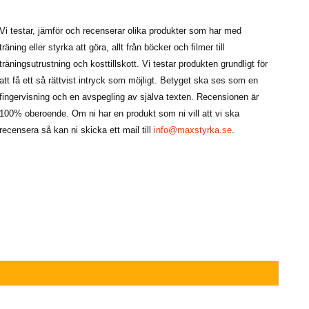
Vi testar, jämför och recenserar olika produkter som har med
träning eller styrka att göra, allt från böcker och filmer till
träningsutrustning och kosttillskott. Vi testar produkten grundligt för
att få ett så rättvist intryck som möjligt. Betyget ska ses som en
fingervisning och en avspegling av själva texten. Recensionen är
100% oberoende. Om ni har en produkt som ni vill att vi ska
recensera så kan ni skicka ett mail till
info@maxstyrka.se
.