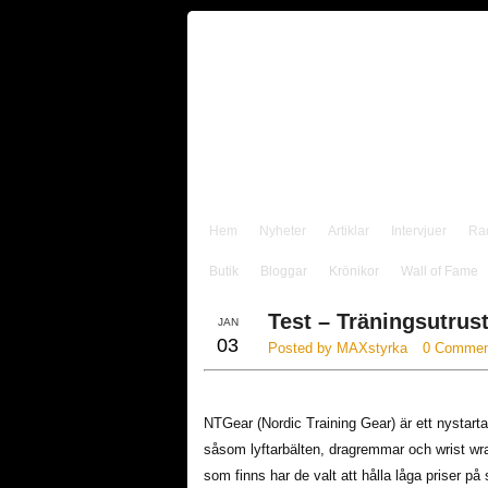
Hem
Nyheter
Artiklar
Intervjuer
Ra
Butik
Bloggar
Krönikor
Wall of Fame
Test – Träningsutrus
JAN
03
Posted by MAXstyrka
0 Commen
NTGear (Nordic Training Gear) är ett nystarta
såsom lyftarbälten, dragremmar och wrist wra
som finns har de valt att hålla låga priser p