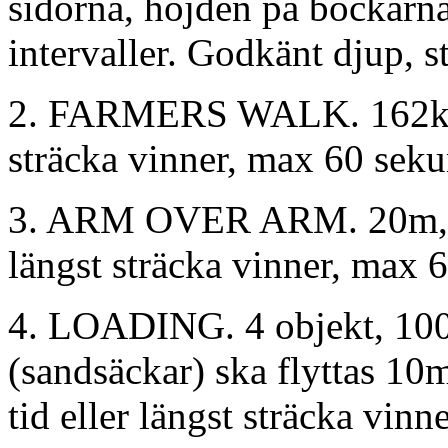
sidorna, höjden på bockarna 
intervaller. Godkänt djup, st
2. FARMERS WALK. 162kg, 2
sträcka vinner, max 60 seku
3. ARM OVER ARM. 20m, tun
längst sträcka vinner, max 
4. LOADING. 4 objekt, 100
(sandsäckar) ska flyttas 10
tid eller längst sträcka vin