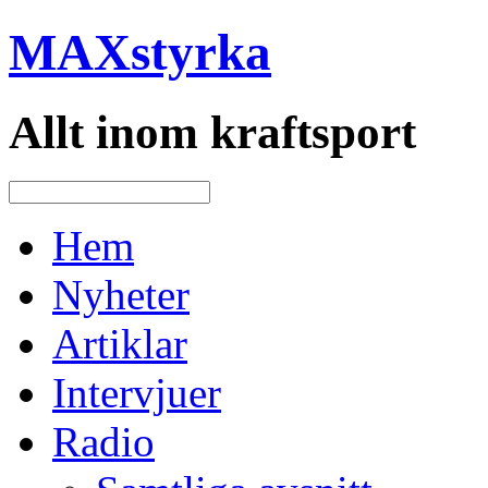
MAXstyrka
Allt inom kraftsport
Hem
Nyheter
Artiklar
Intervjuer
Radio