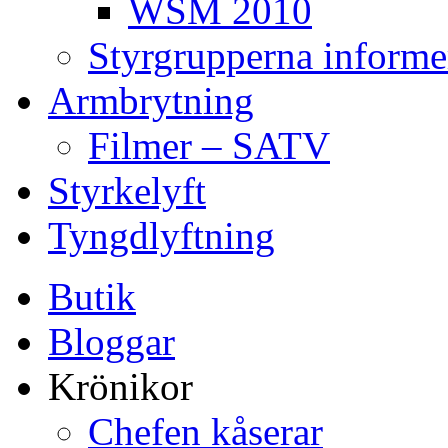
WSM 2010
Styrgrupperna informe
Armbrytning
Filmer – SATV
Styrkelyft
Tyngdlyftning
Butik
Bloggar
Krönikor
Chefen kåserar