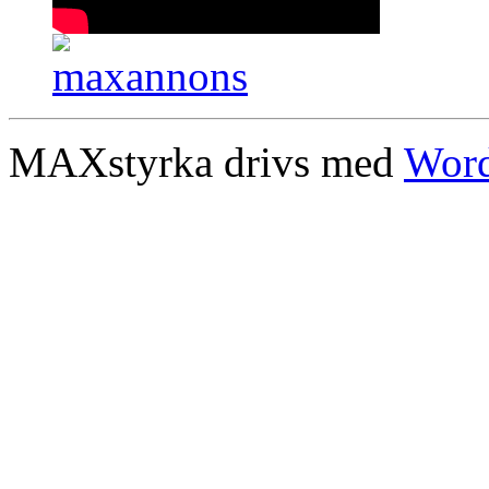
MAXstyrka drivs med
Word