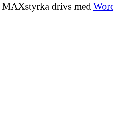
MAXstyrka drivs med
Word