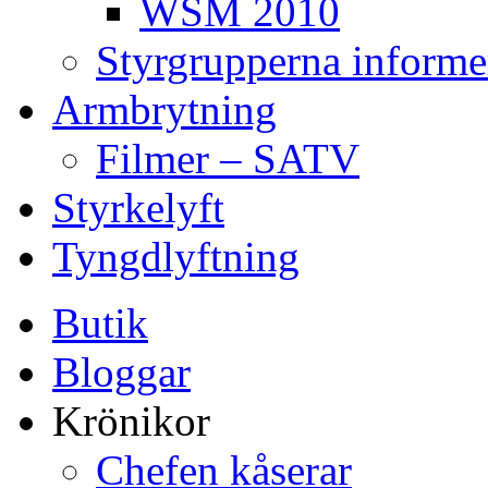
WSM 2010
Styrgrupperna informe
Armbrytning
Filmer – SATV
Styrkelyft
Tyngdlyftning
Butik
Bloggar
Krönikor
Chefen kåserar