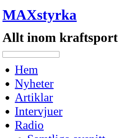
MAXstyrka
Allt inom kraftsport
Hem
Nyheter
Artiklar
Intervjuer
Radio