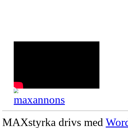
MAXstyrka drivs med
Word