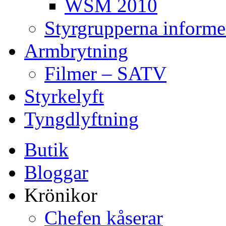
WSM 2010
Styrgrupperna informe
Armbrytning
Filmer – SATV
Styrkelyft
Tyngdlyftning
Butik
Bloggar
Krönikor
Chefen kåserar