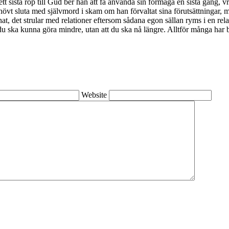
 I ett sista rop till Gud ber han att få använda sin förmåga en sista gång
hövt sluta med självmord i skam om han förvaltat sina förutsättningar, m
annat, det strular med relationer eftersom sådana egon sällan ryms i en re
 du ska kunna göra mindre, utan att du ska nå längre. Alltför många har b
Website