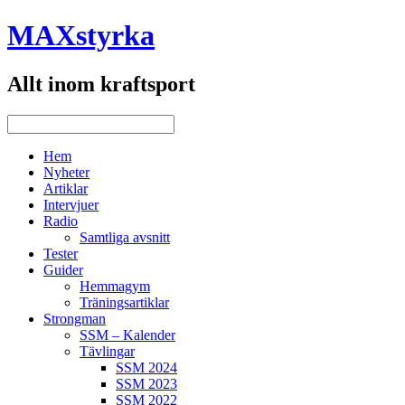
MAXstyrka
Allt inom kraftsport
Hem
Nyheter
Artiklar
Intervjuer
Radio
Samtliga avsnitt
Tester
Guider
Hemmagym
Träningsartiklar
Strongman
SSM – Kalender
Tävlingar
SSM 2024
SSM 2023
SSM 2022