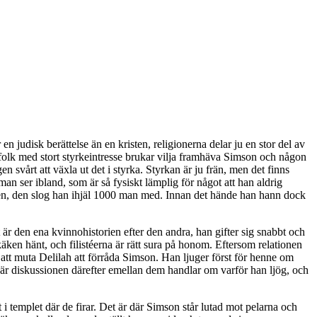
n judisk berättelse än en kristen, religionerna delar ju en stor del av
t folk med stort styrkeintresse brukar vilja framhäva Simson och någon
 svårt att växla ut det i styrka. Styrkan är ju frän, men det finns
 ser ibland, som är så fysiskt lämplig för något att han aldrig
ekäken, den slog han ihjäl 1000 man med. Innan det hände han hann dock
t är den ena kvinnohistorien efter den andra, han gifter sig snabbt och
äken hänt, och filistéerna är rätt sura på honom. Eftersom relationen
 att muta Delilah att förråda Simson. Han ljuger först för henne om
gt när diskussionen därefter emellan dem handlar om varför han ljög, och
 i templet där de firar. Det är där Simson står lutad mot pelarna och