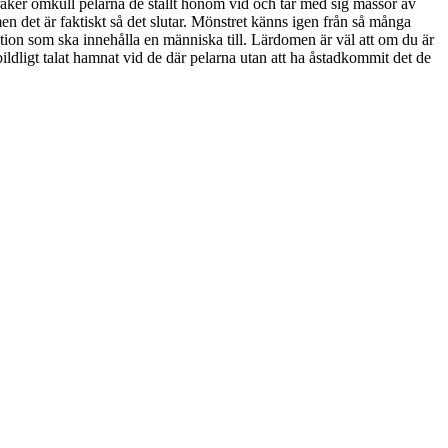
, vräker omkull pelarna de ställt honom vid och tar med sig massor av
en det är faktiskt så det slutar. Mönstret känns igen från så många
lation som ska innehålla en människa till. Lärdomen är väl att om du är
ildligt talat hamnat vid de där pelarna utan att ha åstadkommit det de