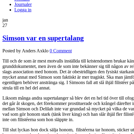
Journaler
Logga in
jan
27
Simson var en supertalang
Posted by Anders Axklo
0 Comment
Till och de som är mest motvalls inställda till kristendomen brukar känn
grunddokumentet, men även de som inte bekänner sig till någon av relig
slags association med honom. Det är obestridligen den fysiskt starkaste
mycket annat med Simson som faktiskt är mer tragiskt. Ska man jämföra
egentligen behöver anstränga sig. I Simsons fall att slå ihjäl filisté
strula till en hel del annat.
Liksom många andra supertalanger så blev det en hel tid över till ofog,
det går åt skogen, det förekommer prostituerade och krångel därefter i
mellan Simson och Delilah inte var grundad så mycket på vilka de var s
vad som gör honom stark (tänk liver king) och han slår ihjäl fler filist
inte om filistéerna som hon släppte in.
Till slut lyckas hon dock sälja honom, filistéerna tar honom, sticker u