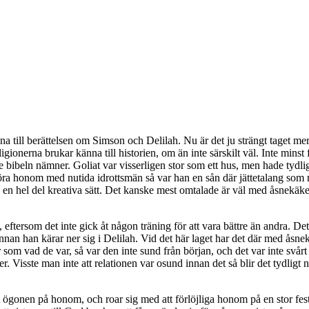
a till berättelsen om Simson och Delilah. Nu är det ju strängt taget mer e
ionerna brukar känna till historien, om än inte särskilt väl. Inte mins
 bibeln nämner. Goliat var visserligen stor som ett hus, men hade tydligen
 honom med nutida idrottsmän så var han en sån där jättetalang som man
er på en hel del kreativa sätt. Det kanske mest omtalade är väl med åsn
 eftersom det inte gick åt någon träning för att vara bättre än andra. De
nnan han kärar ner sig i Delilah. Vid det här laget har det där med åsnek
om vad de var, så var den inte sund från början, och det var inte svårt
éer. Visste man inte att relationen var osund innan det så blir det tydli
t ögonen på honom, och roar sig med att förlöjliga honom på en stor fest