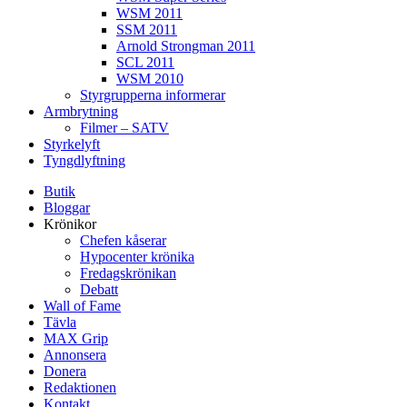
WSM 2011
SSM 2011
Arnold Strongman 2011
SCL 2011
WSM 2010
Styrgrupperna informerar
Armbrytning
Filmer – SATV
Styrkelyft
Tyngdlyftning
Butik
Bloggar
Krönikor
Chefen kåserar
Hypocenter krönika
Fredagskrönikan
Debatt
Wall of Fame
Tävla
MAX Grip
Annonsera
Donera
Redaktionen
Kontakt