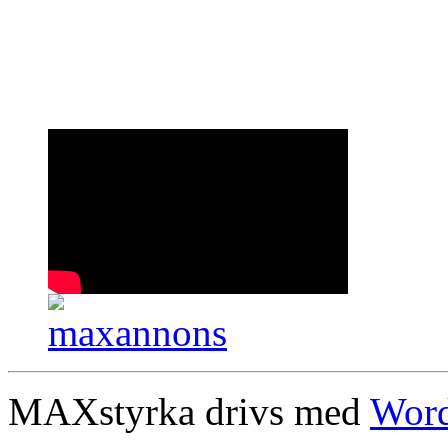
MAXstyrka drivs med
Word