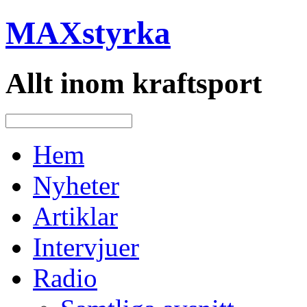
MAXstyrka
Allt inom kraftsport
Hem
Nyheter
Artiklar
Intervjuer
Radio