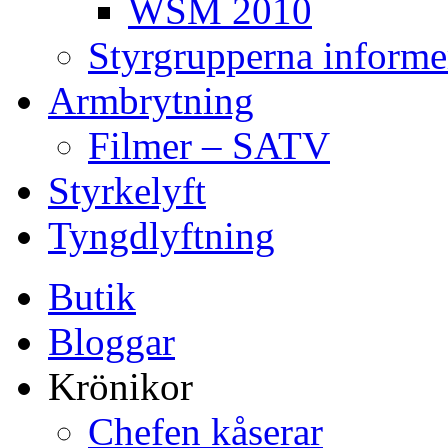
WSM 2010
Styrgrupperna informe
Armbrytning
Filmer – SATV
Styrkelyft
Tyngdlyftning
Butik
Bloggar
Krönikor
Chefen kåserar