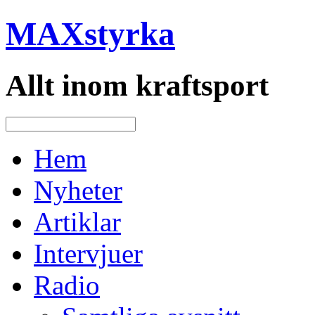
MAXstyrka
Allt inom kraftsport
Hem
Nyheter
Artiklar
Intervjuer
Radio