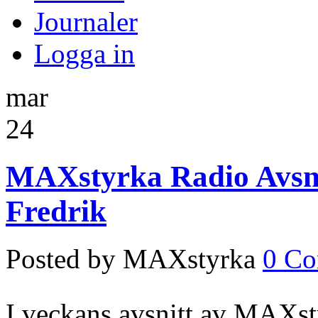
Journaler
Logga in
mar
24
MAXstyrka Radio Avsnitt
Fredrik
Posted by MAXstyrka
0 C
I veckans avsnitt av MAXst