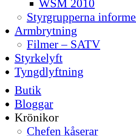
WSM 2010
Styrgrupperna informe
Armbrytning
Filmer – SATV
Styrkelyft
Tyngdlyftning
Butik
Bloggar
Krönikor
Chefen kåserar