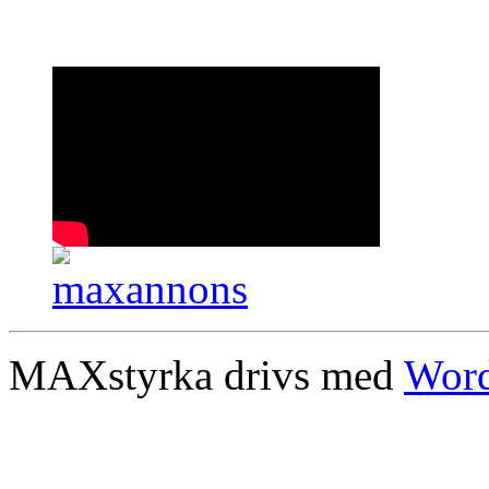
MAXstyrka drivs med
Word