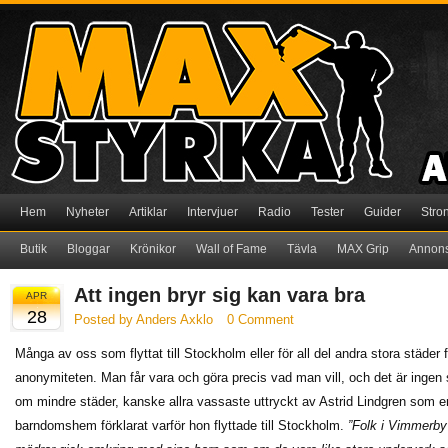
Hem
Nyheter
Artiklar
Intervjuer
Radio
Tester
Guider
Stro
Butik
Bloggar
Krönikor
Wall of Fame
Tävla
MAX Grip
Annon
Att ingen bryr sig kan vara bra
APR
28
Posted by Anders Axklo
0 Comment
Många av oss som flyttat till Stockholm eller för all del andra stora städer
anonymiteten. Man får vara och göra precis vad man vill, och det är ingen
om mindre städer, kanske allra vassaste uttryckt av Astrid Lindgren som en
barndomshem förklarat varför hon flyttade till Stockholm.
”Folk i Vimmerby 