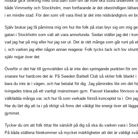
mödrar gick omkring med sina barn som om de vore lika stora underverk 
både Vimmerby och Stockholm, men fortfarande är det obestridligen lättare
i en mindre stad. För den som vill vara ifred är det inte nödvändigtvis en b
Själv brukar jag få påminna mig om hur lite folk på stan bryr sig om mig g
gatan i Stockholm som valt att vara annorlunda. Sedan ställer jag det i kon
vad jag har på mig eller hur jag ser ut. Det är rätt många som går runt på e
i, och varken jag eller någon annan reagerar. Folk tycks tack och lov strunt
själv nojjar över det.
Överför vi det här till gymvärlden så är inte den springande punkten för om
snarare hur hardcore det är. På Sweden Barbell Club så skiter folk blankt i h
bara du inte är i vägen, och har betalat för dig. Jag påmindes lite om det 
tvingades träna på ett vanligt mainstream gym. Passet klarades förvisso a
välklädda många var, och hur få som verkade förstå konceptet ta i. Om jag 
Har du lärt dig att ta i på riktigt så finns det väldigt lite energi över att lä
gymmet.
Tycker du om att folk tittar lite särskilt på dig så ska du varken vara i St
På båda ställena förekommer så mycket märkligheter att det är väldigt svårt