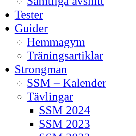
Samtliga avsnitt
Tester
Guider
Hemmagym
Träningsartiklar
Strongman
SSM – Kalender
Tävlingar
SSM 2024
SSM 2023