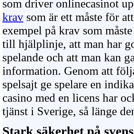
som driver onlinecasinot u
krav
som är ett måste för att
exempel på krav som måste f
till hjälplinje, att man har 
spelande och att man kan ga
information. Genom att föl
spelsajt ge spelare en indika
casino med en licens har oc
tjänst i Sverige, så länge d
Stark säkerhet på sven