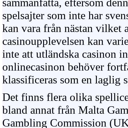
sammanfatta, eftersom denna
spelsajter som inte har sven
kan vara från nästan vilket 
casinoupplevelsen kan vari
inte att utländska casinon in
onlinecasinon behöver fortfa
klassificeras som en laglig s
Det finns flera olika spellic
bland annat från Malta Ga
Gambling Commission (UKG