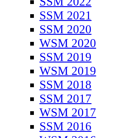
SSM 2022
SSM 2021
SSM 2020
WSM 2020
SSM 2019
WSM 2019
SSM 2018
SSM 2017
WSM 2017
SSM 2016