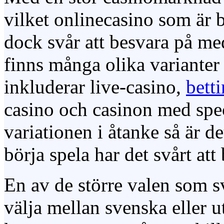
vilket onlinecasino som är b
dock svår att besvara på med
finns många olika varianter 
inkluderar live-casino,
bett
casino och casinon med spe
variationen i åtanke så är d
börja spela har det svårt at
En av de större valen som sv
välja mellan svenska eller u