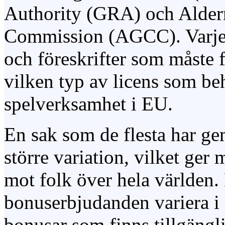
Authority (GRA) och Alder
Commission (AGCC). Varje s
och föreskrifter som måste fö
vilken typ av licens som beh
spelverksamhet i EU.
En sak som de flesta har ge
större variation, vilket ger 
mot folk över hela världen
bonuserbjudanden variera i s
bonusar som finns tillgängl