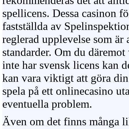
rekommenderas det att allti
spellicens. Dessa casinon föl
fastställda av Spelinspektio
reglerad upplevelse som är 
standarder. Om du däremot 
inte har svensk licens kan d
kan vara viktigt att göra di
spela på ett onlinecasino ut
eventuella problem.
Även om det finns många lik