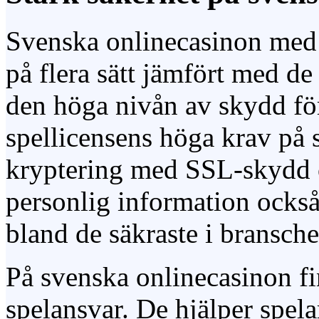
Svenska onlinecasinon med 
på flera sätt jämfört med d
den höga nivån av skydd för
spellicensens höga krav på 
kryptering med SSL-skydd oc
personlig information också
bland de säkraste i bransche
På svenska onlinecasinon fi
spelansvar. De hjälper spel