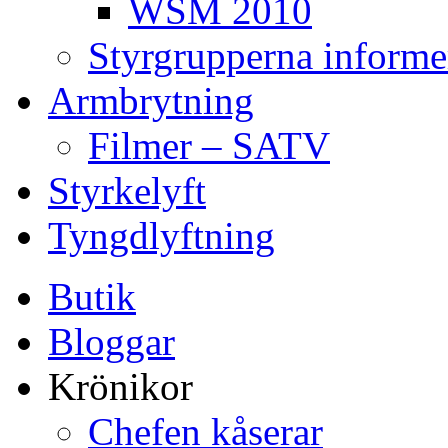
WSM 2010
Styrgrupperna informe
Armbrytning
Filmer – SATV
Styrkelyft
Tyngdlyftning
Butik
Bloggar
Krönikor
Chefen kåserar