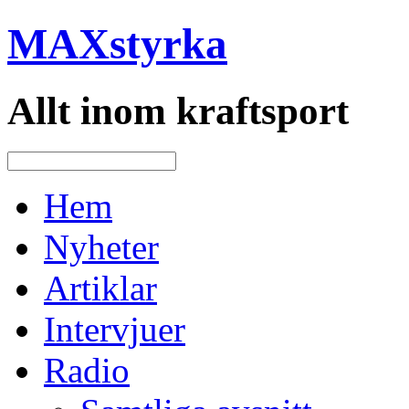
MAXstyrka
Allt inom kraftsport
Hem
Nyheter
Artiklar
Intervjuer
Radio