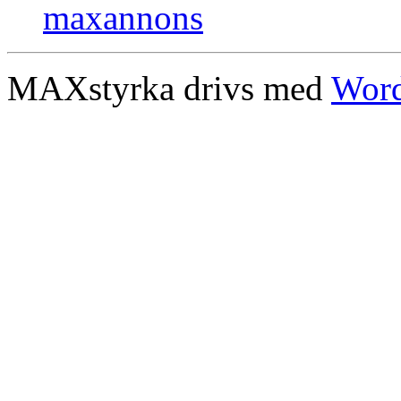
MAXstyrka drivs med
Word