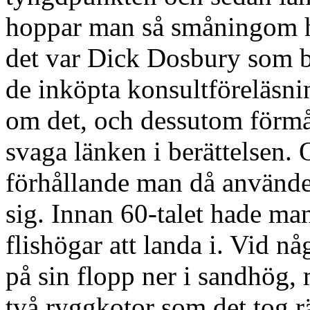
hoppar man så småningom hö
det var Dick Dosbury som b
de inköpta konsultföreläsni
om det, och dessutom förmår
svaga länken i berättelsen
förhållande man då använde
sig. Innan 60-talet hade ma
flishögar att landa i. Vid nå
på sin flopp ner i sandhög,
två ryggkotor som det tog rät