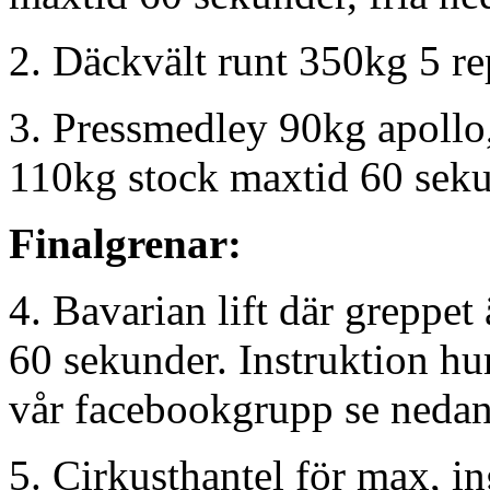
2. Däckvält runt 350kg 5 re
3. Pressmedley 90kg apollo
110kg stock maxtid 60 sek
Finalgrenar:
4. Bavarian lift där greppe
60 sekunder. Instruktion hur
vår facebookgrupp se nedan
5. Cirkusthantel för max, i