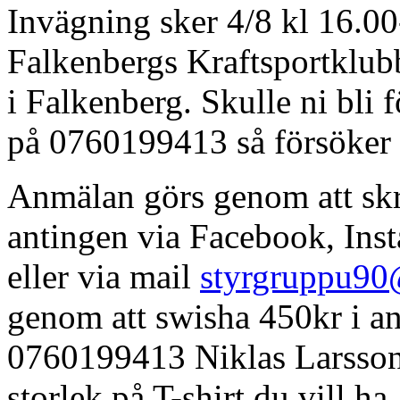
Invägning sker 4/8 kl 16.00-
Falkenbergs Kraftsportklub
i Falkenberg. Skulle ni bli
på 0760199413 så försöker v
Anmälan görs genom att skri
antingen via Facebook, Inst
eller via mail
styrgruppu9
genom att swisha 450kr i a
0760199413 Niklas Larsson
storlek på T-shirt du vill h