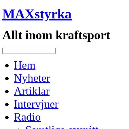
MAXstyrka
Allt inom kraftsport
Hem
Nyheter
Artiklar
Intervjuer
Radio