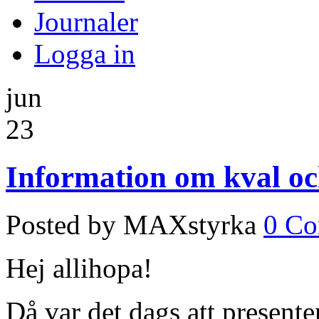
Journaler
Logga in
jun
23
Information om kval och
Posted by MAXstyrka
0 C
Hej allihopa!
Då var det dags att presen