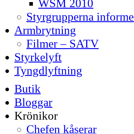
WSM 2010
Styrgrupperna informe
Armbrytning
Filmer – SATV
Styrkelyft
Tyngdlyftning
Butik
Bloggar
Krönikor
Chefen kåserar