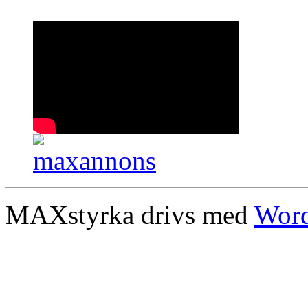
MAXstyrka drivs med
Word