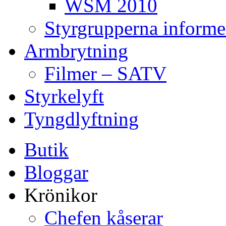
WSM 2010
Styrgrupperna informe
Armbrytning
Filmer – SATV
Styrkelyft
Tyngdlyftning
Butik
Bloggar
Krönikor
Chefen kåserar