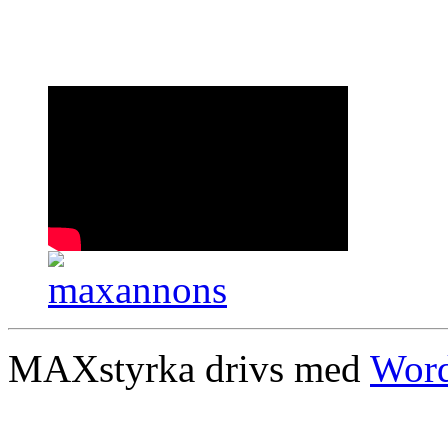
MAXstyrka drivs med
Word