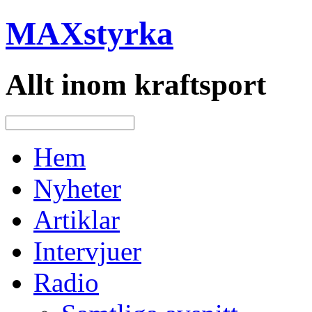
MAXstyrka
Allt inom kraftsport
Hem
Nyheter
Artiklar
Intervjuer
Radio