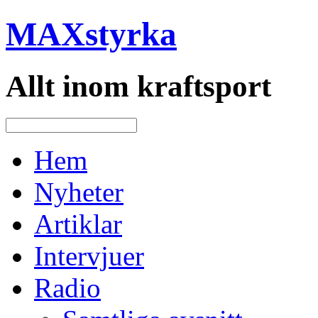
MAXstyrka
Allt inom kraftsport
Hem
Nyheter
Artiklar
Intervjuer
Radio