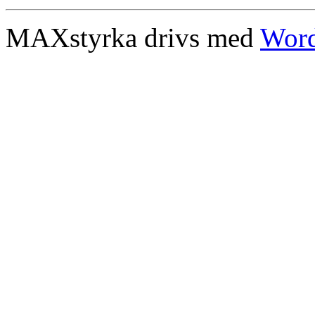
MAXstyrka drivs med
Word