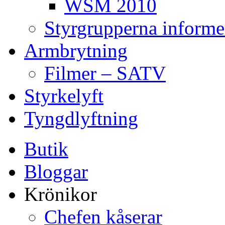
WSM 2010
Styrgrupperna informe
Armbrytning
Filmer – SATV
Styrkelyft
Tyngdlyftning
Butik
Bloggar
Krönikor
Chefen kåserar