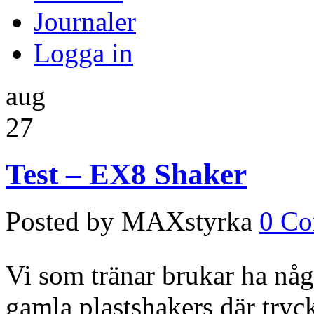
Journaler
Logga in
aug
27
Test – EX8 Shaker
Posted by MAXstyrka
0 C
Vi som tränar brukar ha nå
gamla plastshakers där trycke