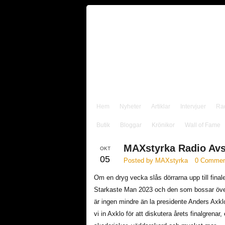
Hem
Nyheter
Artiklar
Intervjuer
Ra
Butik
Bloggar
Krönikor
Wall of Fame
MAXstyrka Radio Avs
OKT
05
Posted by MAXstyrka
0 Commen
Om en dryg vecka slås dörrarna upp till fina
Starkaste Man 2023 och den som bossar öve
är ingen mindre än la presidente Anders Axklo
vi in Axklo för att diskutera årets finalgrenar,