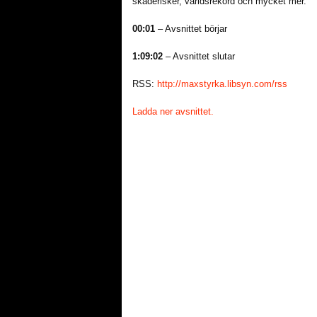
skaderisker, världsrekord och mycket mer.
00:01
– Avsnittet börjar
1:09:02
– Avsnittet slutar
RSS:
http://maxstyrka.libsyn.com/rss
Ladda ner avsnittet.