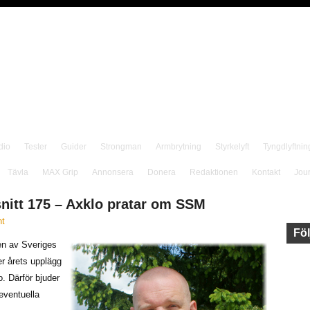
dio
Tester
Guider
Strongman
Armbrytning
Styrkelyft
Tyngdlyftnin
Tävla
MAX Grip
Annonsera
Donera
Redaktionen
Kontakt
Jou
nitt 175 – Axklo pratar om SSM
t
Föl
len av Sveriges
r årets upplägg
. Därför bjuder
 eventuella