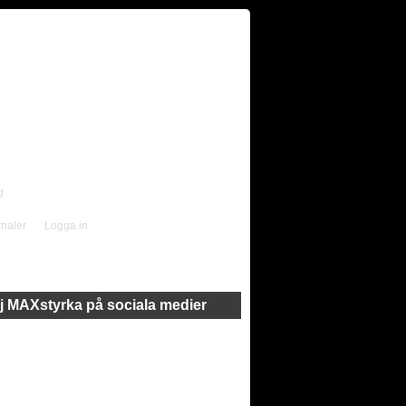
g
rnaler
Logga in
j MAXstyrka på sociala medier