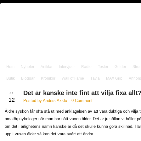
Hem
Nyheter
Artiklar
Intervjuer
Radio
Tester
Guider
Stro
Butik
Bloggar
Krönikor
Wall of Fame
Tävla
MAX Grip
Annon
Det är kanske inte fint att vilja fixa allt
JUL
12
Posted by Anders Axklo
0 Comment
Äldre syskon får ofta stå ut med anklagelsen av att vara duktiga och vilja ta a
amatörpsykologer när man har nått vuxen ålder. Det är ju sällan vi håller 
om det i ärlighetens namn kanske är då det skulle kunna göra skillnad. Har
upp i vuxen ålder så kan det vara svårt att ändra.