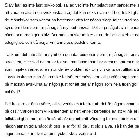
Själv har jag inte läst psykologi, så jag vet inte hur belagt sambandet mell
att vara en äldst i en syskonskara är, det kan också vara ett helt felaktigt an
de människor som verkar ha beteendet ofta får någon slags missriktad medk
synd om dem som tar på sig så mycket ansvar. Det är ju något av en parad
något som man gör själv. Det man kanske tänker är att de helt enkelt är 
oduglighet, och då börjar vi närma oss pudelns kärna.
Tänk om det inte alls är synd om den där personen som tar på sig allt ansv
styrelsen, eller vad det nu är för sammanhang man har gemensamt med an
som i själva verket är en stor del av problemet? Om vi ska ta det tillbaka
i syskonskaran man är, kanske fortsätter småsyskon att uppföra sig som 
på mackan avskurna av någon just för att det är någon som hela tiden gör 
behövd?
Det kanske är ännu värre, att vi verkligen inte tror att det är någon annan ä
på oss? Världen som vi känner den är helt enkelt beroende av att vi håller 
fullständigt bisarrt, och ändå så går det inte att värja sig för misstanken att 
någon annan göra något åt oss, eller för all del, åt sig själva, så kan det b
ingen annan kan. Det är en mycket skev världsbild.