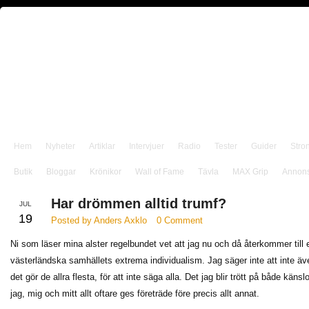
Hem
Nyheter
Artiklar
Intervjuer
Radio
Tester
Guider
Stro
Butik
Bloggar
Krönikor
Wall of Fame
Tävla
MAX Grip
Annon
Har drömmen alltid trumf?
JUL
19
Posted by Anders Axklo
0 Comment
Ni som läser mina alster regelbundet vet att jag nu och då återkommer till
västerländska samhällets extrema individualism. Jag säger inte att inte även
det gör de allra flesta, för att inte säga alla. Det jag blir trött på både känsl
jag, mig och mitt allt oftare ges företräde före precis allt annat.