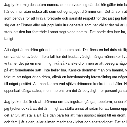
Jag tycker mig dessutom numera se en utveckling där det här gäller inte ba
här och nu, utan också allt som det egna jaget drömmer om. Det är som att
som behövs för att kräva företräde och särskild respekt för det just jag hål
sig det är Disney eller vår populärkultur generellt som har vållat det så är
stark att den har företräde i snart sagt varje samtal. Det borde den inte ha, l
farligt.
Att något är en dröm gör det inte till en bra sak. Det finns en hel drös stoll
om världsherravälde, i flera fall har det kostat väldigt många människor li
vi ta ner det på en mer rimlig nivå så kanske drömmen är att besegra någ
på ett förnedrande sätt. Inte heller bra. Kanske drömmer man om hämnd, vil
faktum att något är en dröm, alltså en känslomässig föreställning om något 
till något positivt. Allt handlar om vad själva drömmen konkret innehåller.
uppenbart dåliga saker, men inte ens om det är betydligt mer personliga s
Jag tycker det är ok att drömma om tävlingsframgångar, toppform, under 5
jag tycker också att det är rimligt att ställa annat åt sidan för att kunna up
det är OK att ställa allt åt sidan bara för att man upphöjt något till en dröm.
och familj åt sidan, eller allmän medmänsklighet och anständighet. Det är i