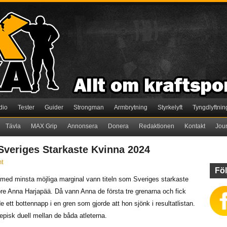
dio
Tester
Guider
Strongman
Armbrytning
Styrkelyft
Tyngdlyftnin
Tävla
MAX Grip
Annonsera
Donera
Redaktionen
Kontakt
Jou
Sveriges Starkaste Kvinna 2024
t
Föl
med minsta möjliga marginal vann titeln som Sveriges starkaste
re Anna Harjapää. Då vann Anna de första tre grenarna och fick
e ett bottennapp i en gren som gjorde att hon sjönk i resultatlistan.
episk duell mellan de båda atleterna.