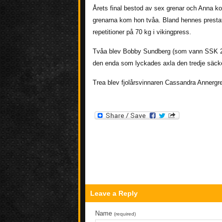
Årets final bestod av sex grenar och Anna ko
grenarna kom hon tvåa. Bland hennes prestati
repetitioner på 70 kg i vikingpress.
Tvåa blev Bobby Sundberg (som vann SSK 202
den enda som lyckades axla den tredje säck
Trea blev fjolårsvinnaren Cassandra Annergre
Leave a Reply
Name
(required)