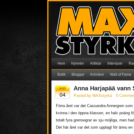
Hem
Nyheter
Artiklar
Intervjuer
Ra
Butik
Bloggar
Krönikor
Wall of Fame
Anna Harjapää vann 
AUG
04
Posted by MAXstyrka
0 Commen
Förra året var det Cassandra Annergren som 
kvinna i den öppna klassen, en halv poäng fö
totalt fyra grensegrar av sju möjliga, men had
Det här året var det som upplagt för ännu en 