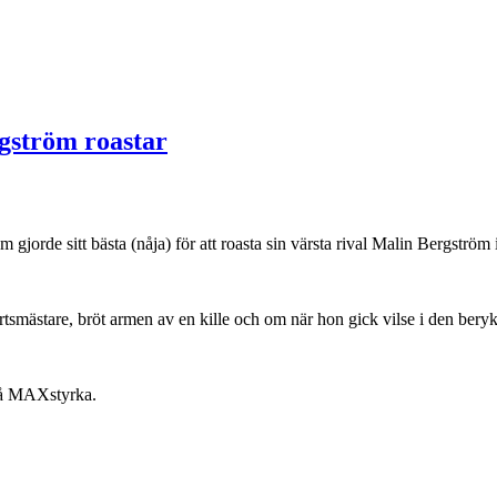
gström roastar
jorde sitt bästa (nåja) för att roasta sin värsta rival Malin Bergström 
tsmästare, bröt armen av en kille och om när hon gick vilse i den berykt
 på MAXstyrka.