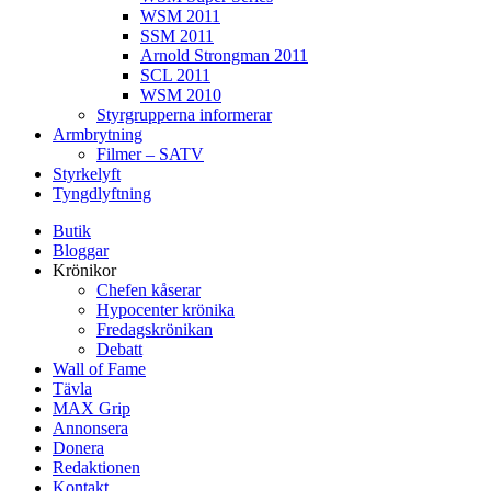
WSM 2011
SSM 2011
Arnold Strongman 2011
SCL 2011
WSM 2010
Styrgrupperna informerar
Armbrytning
Filmer – SATV
Styrkelyft
Tyngdlyftning
Butik
Bloggar
Krönikor
Chefen kåserar
Hypocenter krönika
Fredagskrönikan
Debatt
Wall of Fame
Tävla
MAX Grip
Annonsera
Donera
Redaktionen
Kontakt