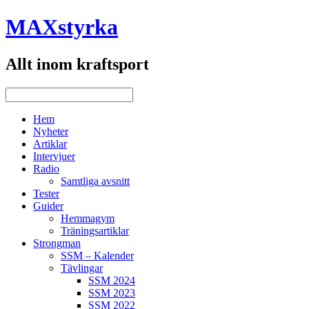
MAXstyrka
Allt inom kraftsport
Hem
Nyheter
Artiklar
Intervjuer
Radio
Samtliga avsnitt
Tester
Guider
Hemmagym
Träningsartiklar
Strongman
SSM – Kalender
Tävlingar
SSM 2024
SSM 2023
SSM 2022