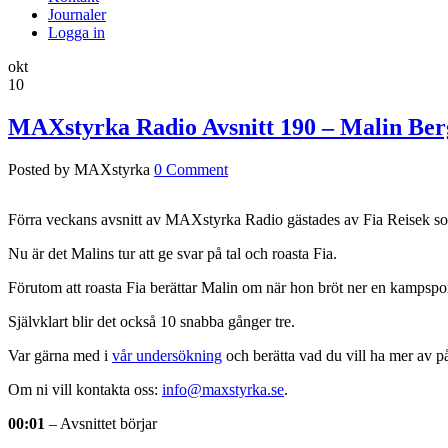
Journaler
Logga in
okt
10
MAXstyrka Radio Avsnitt 190 – Malin Ber
Posted by MAXstyrka
0 Comment
Förra veckans avsnitt av MAXstyrka Radio gästades av Fia Reisek som g
Nu är det Malins tur att ge svar på tal och roasta Fia.
Förutom att roasta Fia berättar Malin om när hon bröt ner en kampspor
Självklart blir det också 10 snabba gånger tre.
Var gärna med i
vår undersökning
och berätta vad du vill ha mer av
Om ni vill kontakta oss:
info@maxstyrka.se
.
00:01
– Avsnittet börjar