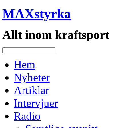
MAXstyrka
Allt inom kraftsport
Hem
Nyheter
Artiklar
Intervjuer
Radio