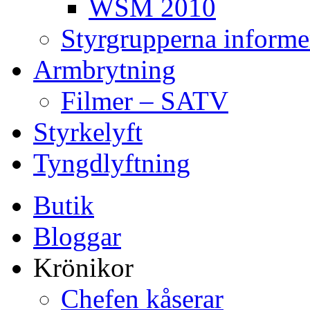
WSM 2010
Styrgrupperna informe
Armbrytning
Filmer – SATV
Styrkelyft
Tyngdlyftning
Butik
Bloggar
Krönikor
Chefen kåserar