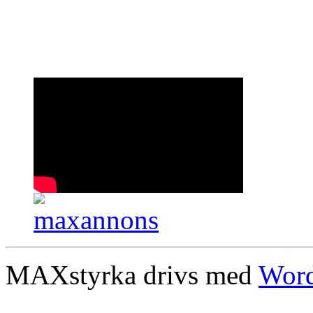
MAXstyrka drivs med
Word