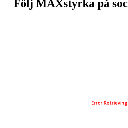
Följ MAXstyrka på soc