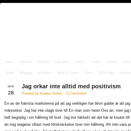
Hem
Nyheter
Artiklar
Intervjuer
Radio
Tester
Guider
Stro
Butik
Bloggar
Krönikor
Wall of Fame
Tävla
MAX Grip
Annon
Jag orkar inte alltid med positivism
MAR
28
Posted by Anders Axklo
0 Comment
En av de främsta markörerna på att jag verkligen har blivit gubbe är att jag
människor. Jag har inte slagit över till En man som heter Ove än, men jag ha
helt begriplig i sin hållning till livet. Jag tror faktiskt att det här är knutet t
än mig reagerar oftast med förskräckelse över min hållning. Att inte vara p