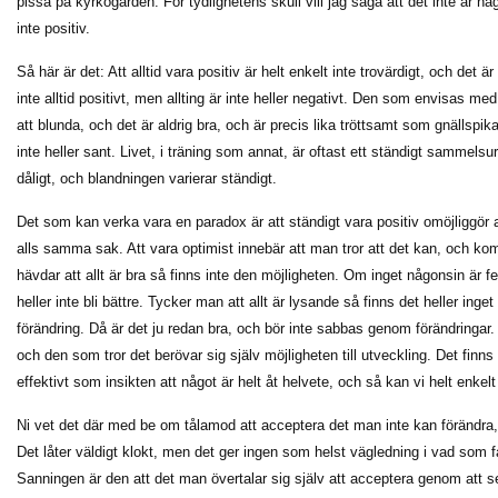
pissa på kyrkogården. För tydlighetens skull vill jag säga att det inte är nå
inte positiv.
Så här är det: Att alltid vara positiv är helt enkelt inte trovärdigt, och det ä
inte alltid positivt, men allting är inte heller negativt. Den som envisas med a
att blunda, och det är aldrig bra, och är precis lika tröttsamt som gnällspika
inte heller sant. Livet, i träning som annat, är oftast ett ständigt sammelsu
dåligt, och blandningen varierar ständigt.
Det som kan verka vara en paradox är att ständigt vara positiv omöjliggör a
alls samma sak. Att vara optimist innebär att man tror att det kan, och kom
hävdar att allt är bra så finns inte den möjligheten. Om inget någonsin är fel
heller inte bli bättre. Tycker man att allt är lysande så finns det heller ing
förändring. Då är det ju redan bra, och bör inte sabbas genom förändringar. N
och den som tror det berövar sig själv möjligheten till utveckling. Det finns
effektivt som insikten att något är helt åt helvete, och så kan vi helt enkelt
Ni vet det där med be om tålamod att acceptera det man inte kan förändra,
Det låter väldigt klokt, men det ger ingen som helst vägledning i vad som fak
Sanningen är den att det man övertalar sig själv att acceptera genom att s