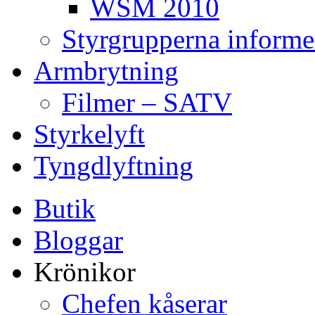
WSM 2010
Styrgrupperna informe
Armbrytning
Filmer – SATV
Styrkelyft
Tyngdlyftning
Butik
Bloggar
Krönikor
Chefen kåserar