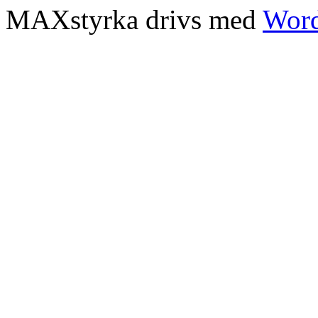
MAXstyrka drivs med
Word