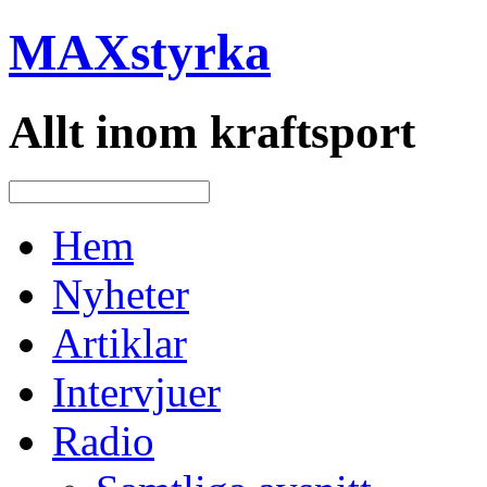
MAXstyrka
Allt inom kraftsport
Hem
Nyheter
Artiklar
Intervjuer
Radio