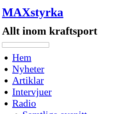
MAXstyrka
Allt inom kraftsport
Hem
Nyheter
Artiklar
Intervjuer
Radio