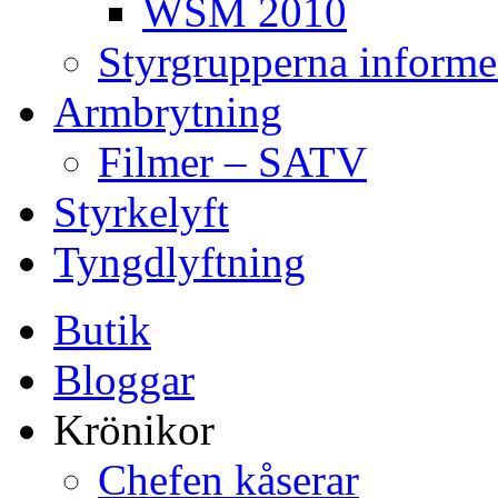
WSM 2010
Styrgrupperna informe
Armbrytning
Filmer – SATV
Styrkelyft
Tyngdlyftning
Butik
Bloggar
Krönikor
Chefen kåserar