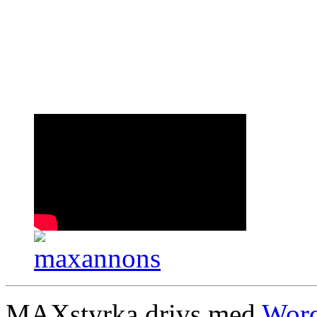
MAXstyrka drivs med
Word