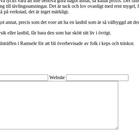
rsträva tycks vara att inte behöva göra något annat, så kallat proffs. Det 
ing till tävlingssatsningar. Det är tack och lov ovanligt med rent mygel,
 på verkstad, det är inget märkligt.
ot annat, precis som det vore att ha en lastbil som är så välbyggd att den
 eller lastbil, får bara den som har skött sitt liv i övrigt.
ilsträffen i Ramsele för att bli överbevisade av folk i keps och träskor.
Website