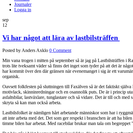
Journaler
Logga in
sep
12
Vi har något att lära av lastbilsträffen
Posted by Anders Axklo
0 Comment
Min vana trogen i mitten på september så är jag på Lastbilsträffen i Ra
trots lite tveksamt väder så finns det inget som tyder på att det är nå
har kommit över den där gränsen när evenemanget i sig är ett varumärke s
organisk.
Oavsett folkfesten på sluttningen till Faxälven så är det faktiskt själ
motivlack, skinninredningar och en osannolik puts. De är i princip utan
asfaltsbilar, lastväxlare, tunglastare och så vidare. Det är till och me
skryta så kan man också arbeta.
Lastbilsfolket är nämligen hårt arbetande människor som har i ryggmärgen
att inte arbeta med det. Det som ger respekt i branschen är att ha bilen
timme bilen har arbetat. Med racebilar brukar man tala om begreppet ”S