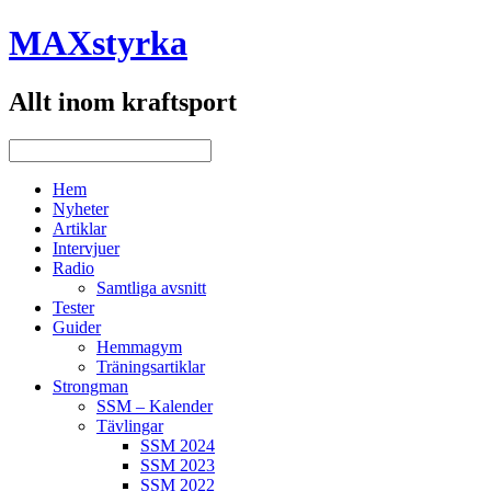
MAXstyrka
Allt inom kraftsport
Hem
Nyheter
Artiklar
Intervjuer
Radio
Samtliga avsnitt
Tester
Guider
Hemmagym
Träningsartiklar
Strongman
SSM – Kalender
Tävlingar
SSM 2024
SSM 2023
SSM 2022