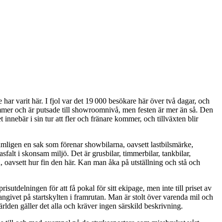
har varit här. I fjol var det 19 000 besökare här över två dagar, och
 kommer och är putsade till showroomnivå, men festen är mer än så. Den
innebär i sin tur att fler och fränare kommer, och tillväxten blir
 nämligen en sak som förenar showbilarna, oavsett lastbilsmärke,
falt i skonsam miljö. Det är grusbilar, timmerbilar, tankbilar,
en, oavsett hur fin den här. Kan man åka på utställning och stå och
sutdelningen för att få pokal för sitt ekipage, men inte till priset av
å angivet på startskylten i framrutan. Man är stolt över varenda mil och
rlden gäller det alla och kräver ingen särskild beskrivning.