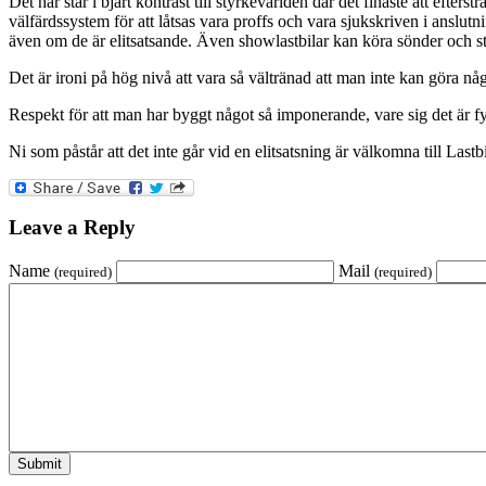
Det här står i bjärt kontrast till styrkevärlden där det finaste att efte
välfärdssystem för att låtsas vara proffs och vara sjukskriven i anslutn
även om de är elitsatsande. Även showlastbilar kan köra sönder och stå
Det är ironi på hög nivå att vara så vältränad att man inte kan göra någ
Respekt för att man har byggt något så imponerande, vare sig det är fysik
Ni som påstår att det inte går vid en elitsatsning är välkomna till Lastb
Leave a Reply
Name
Mail
(required)
(required)