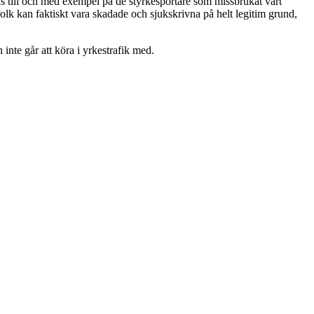
finns till och med exempel på de styrkesportare som missbrukat vårt
 folk kan faktiskt vara skadade och sjukskrivna på helt legitim grund,
 inte går att köra i yrkestrafik med.