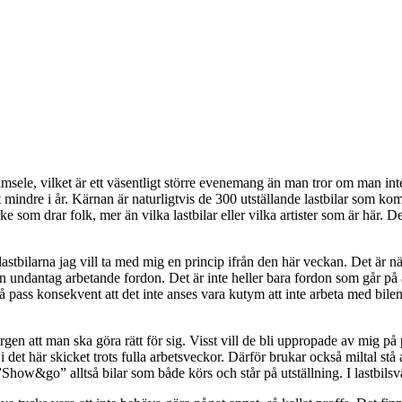
msele, vilket är ett väsentligt större evenemang än man tror om man inte 
got mindre i år. Kärnan är naturligtvis de 300 utställande lastbilar som
om drar folk, mer än vilka lastbilar eller vilka artister som är här. Det 
va lastbilarna jag vill ta med mig en princip ifrån den här veckan. Det är
 undantag arbetande fordon. Det är inte heller bara fordon som går på as
d så pass konsekvent att det inte anses vara kutym att inte arbeta med bil
 att man ska göra rätt för sig. Visst vill de bli uppropade av mig på pri
 i det här skicket trots fulla arbetsveckor. Därför brukar också miltal st
how&go” alltså bilar som både körs och står på utställning. I lastbilsvä