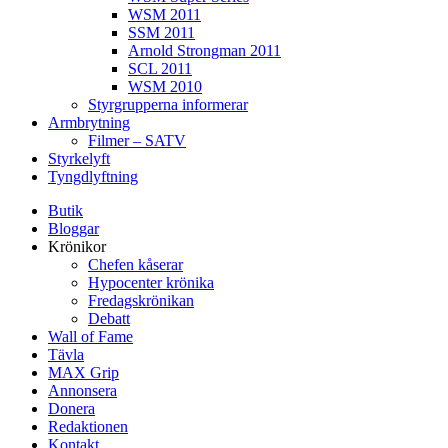
WSM 2011
SSM 2011
Arnold Strongman 2011
SCL 2011
WSM 2010
Styrgrupperna informerar
Armbrytning
Filmer – SATV
Styrkelyft
Tyngdlyftning
Butik
Bloggar
Krönikor
Chefen kåserar
Hypocenter krönika
Fredagskrönikan
Debatt
Wall of Fame
Tävla
MAX Grip
Annonsera
Donera
Redaktionen
Kontakt