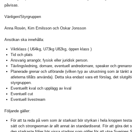
påvisas.
Vänligen/Styrgruppen
Anna Rosén, Kim Emilsson och Oskar Jonsson
Ansökan ska innehålla:
Viktklass ( U64kg, U73kg U82kg, öppen klass )
Tid och plats
Ansvarig arrangör, fysisk eller juridisk person.
Tävlingsledning, domare, eventuell andredomare, speaker och grenansv
Planerade grenar och utförande (vilken typ av utrustning som är tänkt 
atleterna tillåts använda). Detta ska endast vara ett förslag, det slutg
styrgruppen.
Eventuellt kval och upplägg av kval
Eventuell cut
Eventuell livestream
Följande gäller:
För att ta reda på vem som är starkast bör styrkan i hela kroppen test
sätt och strongwoman är allt annat än standardiserat. För att göra det så
den starkaste följer här vissa stadgar som gäller för att utse Sveriges 