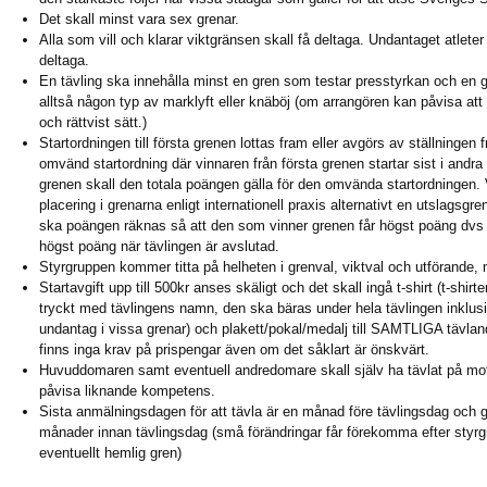
Det skall minst vara sex grenar.
Alla som vill och klarar viktgränsen skall få deltaga. Undantaget atlete
deltaga.
En tävling ska innehålla minst en gren som testar presstyrkan och en 
alltså någon typ av marklyft eller knäböj (om arrangören kan påvisa att
och rättvist sätt.)
Startordningen till första grenen lottas fram eller avgörs av ställningen f
omvänd startordning där vinnaren från första grenen startar sist i andra 
grenen skall den totala poängen gälla för den omvända startordningen.
placering i grenarna enligt internationell praxis alternativt en utslagsgr
ska poängen räknas så att den som vinner grenen får högst poäng dvs 
högst poäng när tävlingen är avslutad.
Styrgruppen kommer titta på helheten i grenval, viktval och utförande, 
Startavgift upp till 500kr anses skäligt och det skall ingå t-shirt (t-shir
tryckt med tävlingens namn, den ska bäras under hela tävlingen inklus
undantag i vissa grenar) och plakett/pokal/medalj till SAMTLIGA tävland
finns inga krav på prispengar även om det såklart är önskvärt.
Huvuddomaren samt eventuell andredomare skall själv ha tävlat på mot
påvisa liknande kompetens.
Sista anmälningsdagen för att tävla är en månad före tävlingsdag och gre
månader innan tävlingsdag (små förändringar får förekomma efter sty
eventuellt hemlig gren)