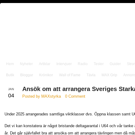
Hem
Nyheter
Artiklar
Intervjuer
Radio
Tester
Guider
Stro
Butik
Bloggar
Krönikor
Wall of Fame
Tävla
MAX Grip
Annon
Ansök om att arrangera Sveriges Stark
JAN
04
Posted by MAXstyrka
0 Comment
Under 2025 arrangerades samtliga viktklasser dvs. Öppna klassen samt 
Det vi kan konstatera är något bristande deltagarantal i U64 och vår tanke
år. Det går självfallet bra att ansöka om att arrangera tävlingen men då mås