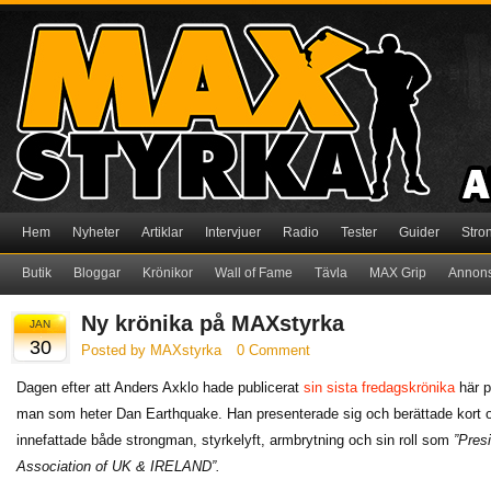
Hem
Nyheter
Artiklar
Intervjuer
Radio
Tester
Guider
Stro
Butik
Bloggar
Krönikor
Wall of Fame
Tävla
MAX Grip
Annon
Ny krönika på MAXstyrka
JAN
30
Posted by MAXstyrka
0 Comment
Dagen efter att Anders Axklo hade publicerat
sin sista fredagskrönika
här p
man som heter Dan Earthquake. Han presenterade sig och berättade kort 
innefattade både strongman, styrkelyft, armbrytning och sin roll som
”Pres
Association of UK & IRELAND”.