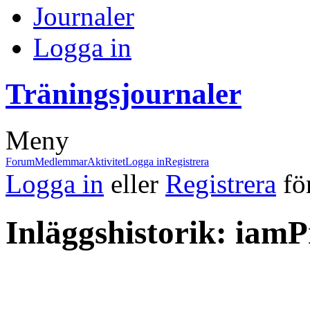
Journaler
Logga in
Träningsjournaler
Meny
Forumnavigering
Forum
Medlemmar
Aktivitet
Logga in
Registrera
Logga in
eller
Registrera
för
Inläggshistorik: iamP