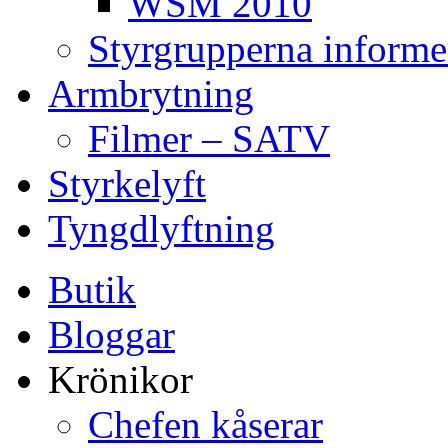
WSM 2010
Styrgrupperna informe
Armbrytning
Filmer – SATV
Styrkelyft
Tyngdlyftning
Butik
Bloggar
Krönikor
Chefen kåserar