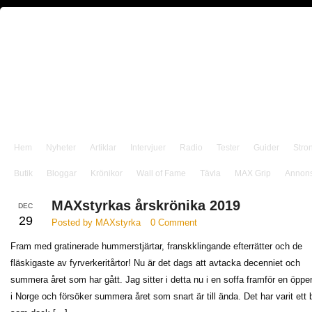
Hem
Nyheter
Artiklar
Intervjuer
Radio
Tester
Guider
Stro
Butik
Bloggar
Krönikor
Wall of Fame
Tävla
MAX Grip
Annon
MAXstyrkas årskrönika 2019
DEC
29
Posted by MAXstyrka
0 Comment
Fram med gratinerade hummerstjärtar, franskklingande efterrätter och de
fläskigaste av fyrverkeritårtor! Nu är det dags att avtacka decenniet och
summera året som har gått. Jag sitter i detta nu i en soffa framför en öppe
i Norge och försöker summera året som snart är till ända. Det har varit ett b