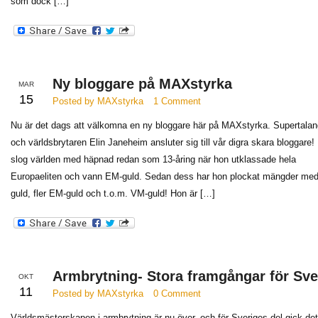
som dock […]
Ny bloggare på MAXstyrka
MAR
15
Posted by MAXstyrka
1 Comment
Nu är det dags att välkomna en ny bloggare här på MAXstyrka. Supertala
och världsbrytaren Elin Janeheim ansluter sig till vår digra skara bloggare! 
slog världen med häpnad redan som 13-åring när hon utklassade hela
Europaeliten och vann EM-guld. Sedan dess har hon plockat mängder me
guld, fler EM-guld och t.o.m. VM-guld! Hon är […]
Armbrytning- Stora framgångar för Sve
OKT
11
Posted by MAXstyrka
0 Comment
Världsmästerskapen i armbrytning är nu över, och för Sveriges del gick de