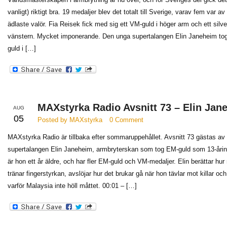
vanligt) riktigt bra. 19 medaljer blev det totalt till Sverige, varav fem var av
ädlaste valör. Fia Reisek fick med sig ett VM-guld i höger arm och ett silver
vänstern. Mycket imponerande. Den unga supertalangen Elin Janeheim tog
guld i […]
MAXstyrka Radio Avsnitt 73 – Elin Jan
AUG
05
Posted by MAXstyrka
0 Comment
MAXstyrka Radio är tillbaka efter sommaruppehållet. Avsnitt 73 gästas av
supertalangen Elin Janeheim, armbryterskan som tog EM-guld som 13-åri
är hon ett år äldre, och har fler EM-guld och VM-medaljer. Elin berättar hu
tränar fingerstyrkan, avslöjar hur det brukar gå när hon tävlar mot killar och
varför Malaysia inte höll måttet. 00:01 – […]