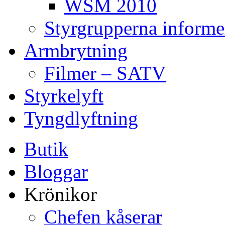
WSM 2010
Styrgrupperna informe
Armbrytning
Filmer – SATV
Styrkelyft
Tyngdlyftning
Butik
Bloggar
Krönikor
Chefen kåserar