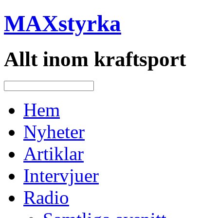
MAXstyrka
Allt inom kraftsport
Hem
Nyheter
Artiklar
Intervjuer
Radio