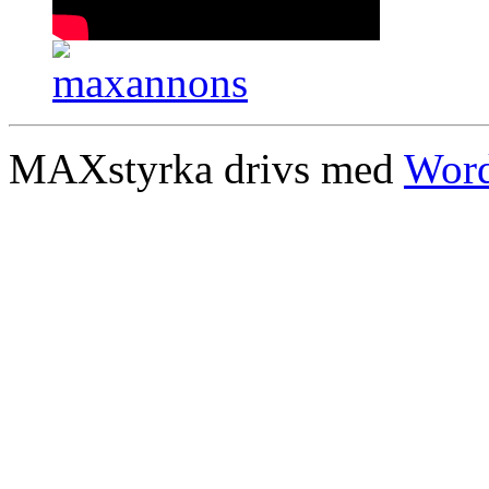
MAXstyrka drivs med
Word