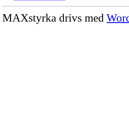
MAXstyrka drivs med
Word