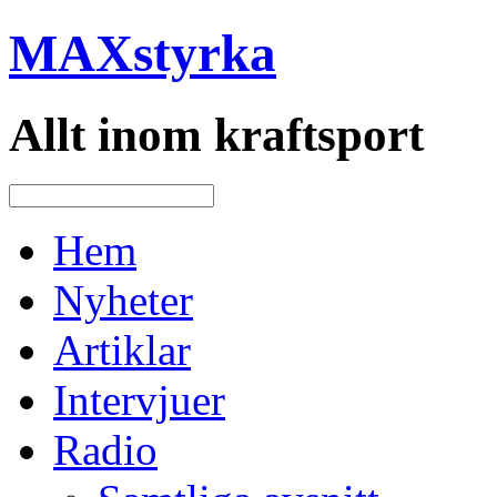
MAXstyrka
Allt inom kraftsport
Hem
Nyheter
Artiklar
Intervjuer
Radio