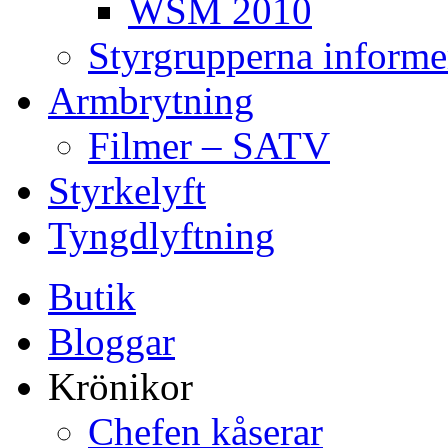
WSM 2010
Styrgrupperna informe
Armbrytning
Filmer – SATV
Styrkelyft
Tyngdlyftning
Butik
Bloggar
Krönikor
Chefen kåserar