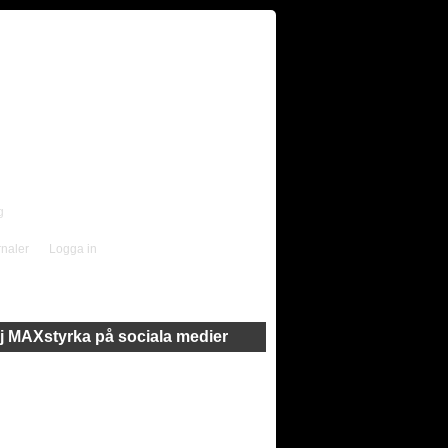
g
rnaler
Logga in
j MAXstyrka på sociala medier