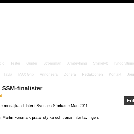
dio
Tester
Guider
Strongman
Armbrytning
Styrkelyft
Tyngdlyftnin
Tävla
MAX Grip
Annonsera
Donera
Redaktionen
Kontakt
Jou
SSM-finalister
t
Föl
 tre medaljkandidater i Sveriges Starkaste Man 2011.
 Martin Forsmark pratar styrka och tränar inför tävlingen.