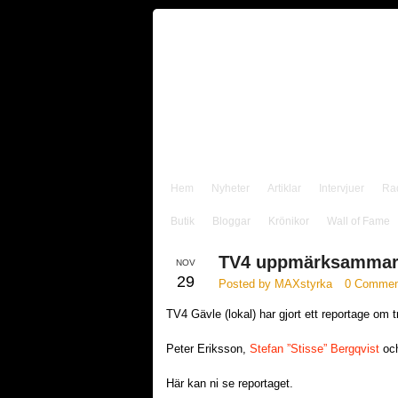
Hem
Nyheter
Artiklar
Intervjuer
Ra
Butik
Bloggar
Krönikor
Wall of Fame
TV4 uppmärksammar 
NOV
29
Posted by MAXstyrka
0 Commen
TV4 Gävle (lokal) har gjort ett reportage om
Peter Eriksson,
Stefan ”Stisse” Bergqvist
och
Här kan ni se reportaget.